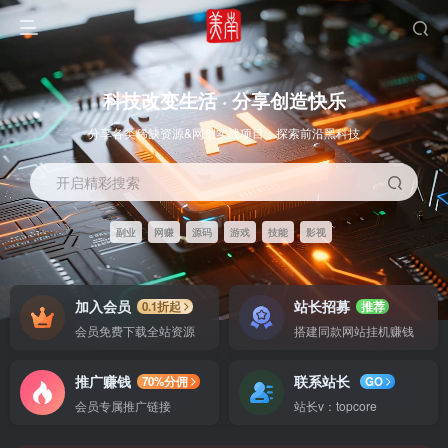
科技改变生活 · 分享创造快乐
分享各类稀缺资源&网创实战项目，探索前沿黑科技
开启精彩搜索
副业
网赚
源码
游戏
技能
影视
OS教程
SOFT教程
加入会员
站长招募
0.1折起
推荐
会员免费下载全站资源
搭建同款网站挂机赚钱
推广赚钱
联系站长
70%分佣
GO
搭建同款网站，当站长当老板，打造自己的专属睡后收入通道
会员专属推广链接
站长v：topcore
开通会员，全站资料免费学，少走弯路更高效
智能
系统教程
软件教程