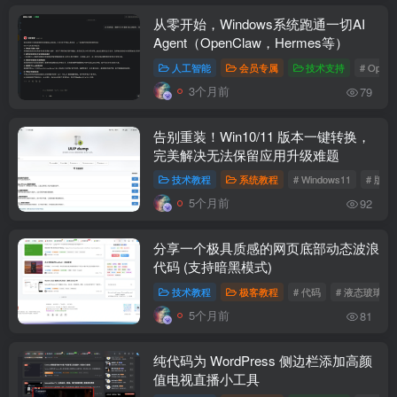
从零开始，Windows系统跑通一切AI
Agent（OpenClaw，Hermes等）
人工智能
会员专属
技术支持
# Open
3个月前
79
告别重装！Win10/11 版本一键转换，
完美解决无法保留应用升级难题
技术教程
系统教程
# Windows11
# 版
5个月前
92
分享一个极具质感的网页底部动态波浪
代码 (支持暗黑模式)
技术教程
极客教程
# 代码
# 液态玻璃
5个月前
81
纯代码为 WordPress 侧边栏添加高颜
值电视直播小工具