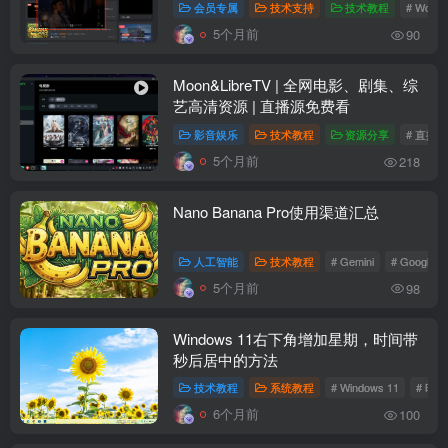
会员专属
技术支持
技术教程
# Wordp
5个月前
90
Moon&LibreTV | 全网电影、剧集、综
艺高清资源 | 直播源免费看
影音娱乐
技术教程
资源分享
# 直播
5个月前
218
Nano Banana Pro使用渠道汇总
人工智能
技术教程
# Gemini
# Google
5个月前
98
Windows 11右下角增加星期，时间带
秒后居中的方法
技术教程
系统教程
# Windows 11
# 时
6个月前
100