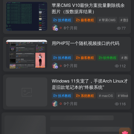
苹果CMS V10最快方案批量删除残余
图片（按数据库结果）
技术教程
极客教程
# 苹果CMS
# 数据
8个月前
77
用PHP写一个随机视频接口的代码
技术教程
极客教程
软件教程
# 教程
9个月前
112
Windows 11失宠了，手搓Arch Linux才
是旧款笔记本的“终极系统”
技术教程
系统教程
# macOS
# Windows
9个月前
116