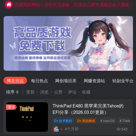
搭建同款网站，当站长当老板，打造自己的专属睡后收入通道
开通会员，全站资料免费学，少走弯路更高效
Arch Linux
Android 16
OS软件
Linux软件
Android软件
博主日志
每日热点
网创项目库
网赚资源站
轻副业平台
排序
更新
浏览
点赞
评论
收藏
ThinkPad E480 黑苹果完美Tahoe的
置顶
EFI分享（2026.03.01更新）
技术教程
系统教程
# macOS
# ThinkPa
4个月前
543