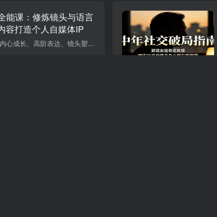
全能课：修炼镜头与语言
内容打造个人自媒体IP
课程介绍 本课程融合内心成长、高阶表达、镜头塑造、AI 实操、自媒体运营五大板块，全方位助力普通人蜕变成长。前期带领学员挣脱精神内耗，打破限制性思维，挖掘自身天赋，搭建专属第二身份，找...
0
101
60
目，玩法稳定普通人可落
收益轻松10000+
在副业赛道百花齐放的当下，找一个操作简单、流量稳定、能长期变现的项目，成了多数想搞副业人群的核心诉求。 而给大家分享的项目借年轻化的用户生态、对内容的宽松管控，成为了副业玩家的掘金...
0
101
60
实战：单人多账号同步开
动多渠道精准流量