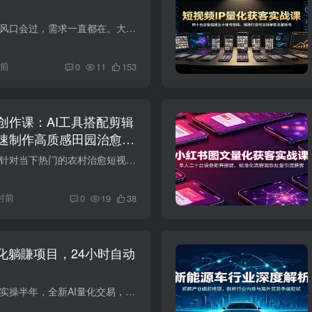
追风口，追真需求。 风口会过，需求一直都在。大学生毕业要做答辩PPT，应届生要改简历，老师被政策逼着做微课，小企业缺商业文案——全是刚需，谁解决谁赚钱。 本套教程整理AI做单变现全流程，...
时前
0
11
153
创作课：AI工具搭配剪辑
速制作高质感田园治愈内
课程介绍 本课程专门针对当下热门的农村治愈短视频，打造从素材生成、AI 制作、后期剪辑到平台发布的完整教学体系。课程讲解即梦、豆包两款主流 AI 工具的详细使用方法，附带可用网页链接，教授...
时前
0
19
38
化躺賺项目，24小时自动
！
项目介绍： 项目稳定实操半年，全新AI量化交易，单机日入几百，24小时自动运行！ 新手零门槛：极简操作+全程一对一教+学员群，小白1小时上手！ 学员真实收益和真实效果请在网盘文件夹观看： 课...