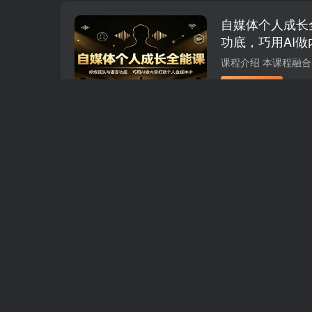
自媒体个人成长
功底，巧用AI做
付费阅读
1.9
R币
科技美南
前天
零撸搬砖掘金项
地的长期副业，月
付费阅读
1.9
R币
科技美南
前天
多平台直播获客
播，一份时间撬