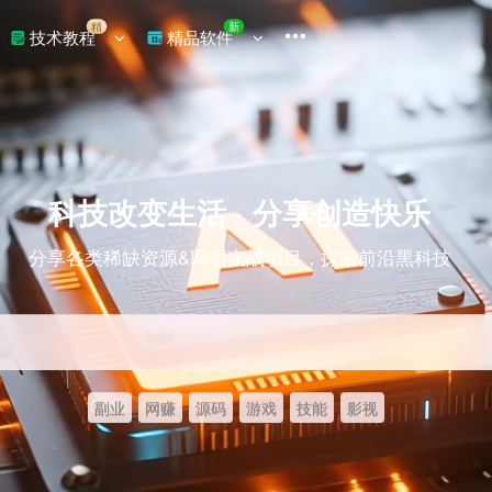
精
新
技术教程
精品软件
科技改变生活 · 分享创造快乐
分享各类稀缺资源&网创实战项目，探索前沿黑科技
副业
网赚
源码
游戏
技能
影视