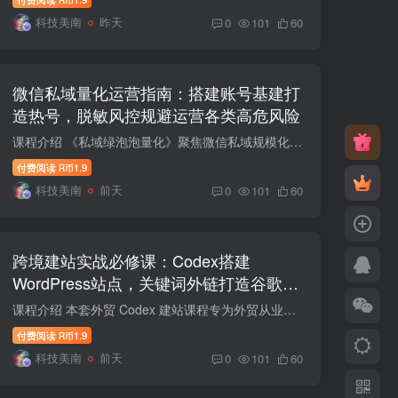
R币
科技美南
昨天
0
101
60
微信私域量化运营指南：搭建账号基建打
造热号，脱敏风控规避运营各类高危风险
课程介绍 《私域绿泡泡量化》聚焦微信私域规模化、安全化运营，围绕账号基建、热号养成、信息脱敏、风险避坑四大核心展开教学。课程梳理一对一到一对万的进阶变现路径，对比个人微信与企业微信...
付费阅读
1.9
R币
科技美南
前天
0
101
60
跨境建站实战必修课：Codex搭建
WordPress站点，关键词外链打造谷歌流
量阵地
课程介绍 本套外贸 Codex 建站课程专为外贸从业者打造，从零基础建站入门，完整梳理独立站搭建全流程。课程讲解 Codex 基础配置、域名服务器解析、插件安装、WP 后台实操，系统拆解营销漏斗搭建...
付费阅读
1.9
R币
科技美南
前天
0
101
60