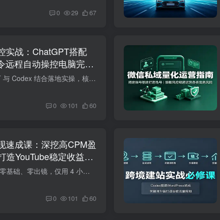
0
29
67
控实战：ChatGPT搭配
指令远程自动操控电脑完成
本课程聚焦 ChatGPT 与 Codex 结合落地实操，核心教学利用 AI 实现电脑自动化操控，全程通俗易懂，零基础也可快速上手。课程会讲解两款工具的联动逻辑、环境搭建、指令编写规则，拆解文字指令转...
0
101
60
现速成课：深挖高CPM盈
造YouTube稳定收益账
课程介绍 本课程主打零基础、零出镜，仅用 4 小时完整掌握 AI 不露脸 YouTube 全套赚钱方法，全程无需真人露脸拍摄。课程先拆解 YouTube 平台底层算法，避开新手高频踩坑点；教学筛选高播放、高...
0
101
60