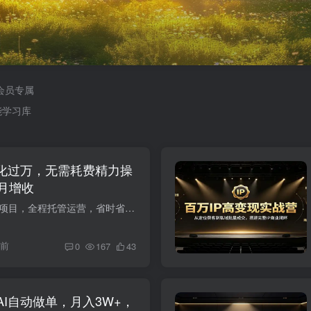
会员专属
能学习库
月化过万，无需耗费精力操
月增收
2026年AI脚本全自动项目，全程托管运营，省时省力，无需人为干预操作，日化可达500&#10133;，当天见收益，操作简单，适合各类人群兼职创业。 课程下载：
时前
0
167
43
AI自动做单，月入3W+，