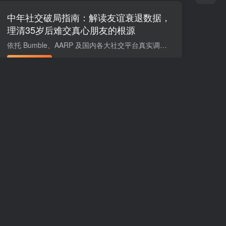
中年社交破局指南：解读友谊衰退数据，
理清35岁后难交真心朋友的根源
依托 Bumble、AARP 及国内各大社交平台真实调研数据，围绕当下 “友谊衰退” 社会现象展开讲解。当下超半数成年人一年内无法结识新朋友，近六成国人挚友不足两人，大家内心渴望真挚情谊，现实却...
付费阅读
1.9
R币
科技美南
前天
0
101
60
Google Ads运营精通课：系统拆解投放
全流程，优化账户提升广告投产回报率
课程介绍 本套谷歌 Ads 系统课程是一套完整的海外广告运营学习体系，从底层运行原理入门，依次讲解各类广告计划、关键词调研、广告拓展素材、落地页打造、转化数据搭建等核心内容。课程配备表格...
付费阅读
1.9
R币
科技美南
前天
0
101
60
短视频带货落地实战课：海量爆款案例拆
解，掌握拍摄剪辑与带货脚本创作技巧