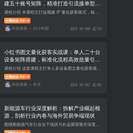
建五十账号矩阵，精准打造引流接单型流
量账号
课程介绍 本课程主打短视频 IP 量化获客模式，核心讲解 10 台设备搭建 50 个账号的矩阵落地方案，区分普通粉丝号与高价值接单账号，找准商业引流定位。课程详细讲解一机一号一网络、手机五清等...
付费阅读
1.9
R币
科技美南
21小时前
0
185
73
小红书图文量化获客实战课：单人二十台
设备矩阵搭建，标准化流程高效批量引流
获客
课程介绍 这套课程主打单人多设备图文量化获客模式，围绕账号矩阵搭建、风控养号、内容量产、合规引流全流程讲解落地方法。课程详细讲解单人 20 台设备矩阵搭建方案，普及一机一号一网络、手机 ...
付费阅读
1.9
R币
科技美南
昨天
0
157
30
新能源车行业深度解析：拆解产业崛起根
源，剖析行业内卷与海外贸易争端现状
围绕新能源汽车行业当下现状与长远展望展开深度讲解，纠正大众片面认知，点明国内车企崛起不只是依靠政策补贴，更是行业长期自由竞争、企业不断打磨沉淀的成果。课程直白点明行业当下痛点，国内...
付费阅读
1.9