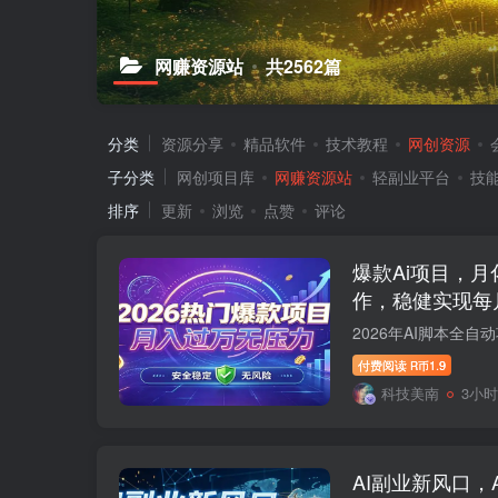
网赚资源站
共2562篇
分类
资源分享
精品软件
技术教程
网创资源
子分类
网创项目库
网赚资源站
轻副业平台
技
排序
更新
浏览
点赞
评论
爆款Ai项目，
作，稳健实现每
付费阅读
1.9
R币
科技美南
3小
AI副业新风口，