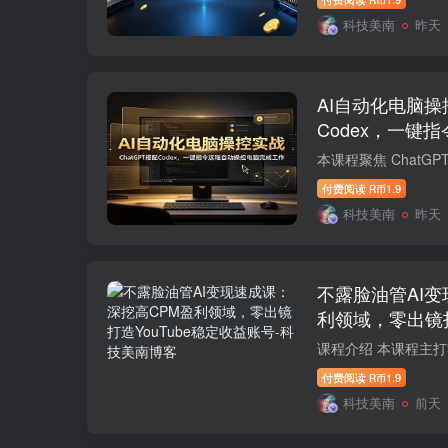
R币
科技美南
昨天
AI自动化电脑操
Codex，一键
工作
付费阅读
1.9
R币
科技美南
昨天
不露脸油管AI变
利领域，零出镜打
号
付费阅读
1.9
R币
科技美南
前天