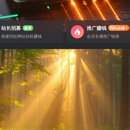
站长招募
推广赚钱
推荐
70%分佣
搭建同款网站挂机赚钱
会员专属推广链接