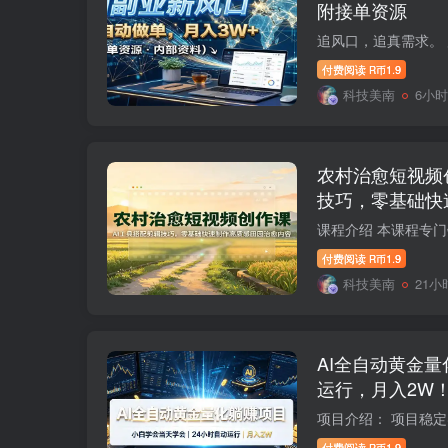
附接单资源
付费阅读
1.9
R币
科技美南
6小
农村治愈短视频
技巧，零基础快
容
付费阅读
1.9
R币
科技美南
21小
AI全自动黄金量
运行，月入2W
付费阅读
1.9