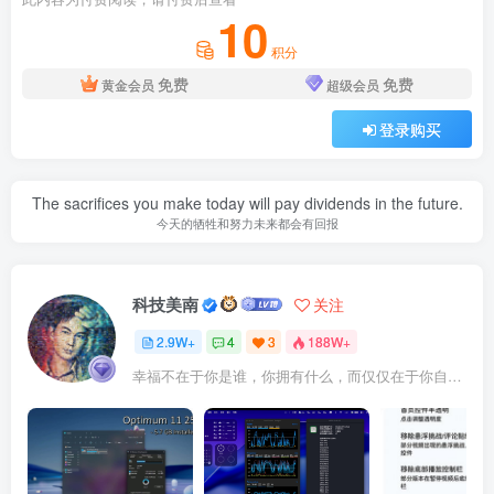
10
积分
免费
免费
黄金会员
超级会员
登录购买
The sacrifices you make today will pay dividends in the future.
今天的牺牲和努力未来都会有回报
科技美南
关注
2.9W+
4
3
188W+
幸福不在于你是谁，你拥有什么，而仅仅在于你自己怎么看待