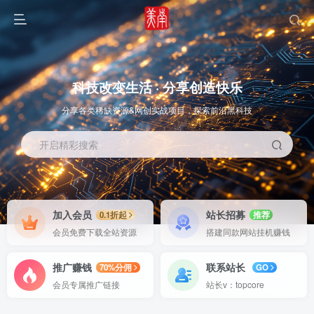
科技改变生活 · 分享创造快乐
分享各类稀缺资源&网创实战项目，探索前沿黑科技
开启精彩搜索
OS教程
SOFT教程
加入会员
站长招募
0.1折起
推荐
会员免费下载全站资源
搭建同款网站挂机赚钱
推广赚钱
联系站长
70%分佣
GO
会员专属推广链接
站长v：topcore
智能
系统教程
软件教程