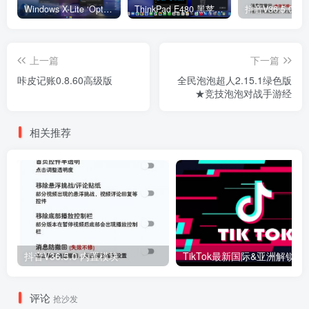
Windows X-Lite ‘Optimum 11’ 25H2 Pro v2
ThinkPad E480 黑苹果完美Tahoe的EFI分享（2026.03.01更新）
抖音V36.5.0 
上一篇
下一篇
咔皮记账0.8.60高级版
全民泡泡超人2.15.1绿色版
★竞技泡泡对战手游经
相关推荐
抖音V36.5.0 内置模块
评论
抢沙发