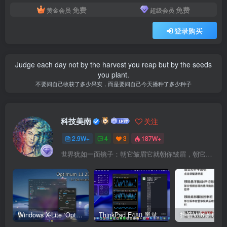
免费
免费
黄金会员
超级会员
登录购买
Judge each day not by the harvest you reap but by the seeds
you plant.
不要问自己收获了多少果实，而是要问自己今天播种了多少种子
科技美南
关注
2.9W+
4
3
187W+
世界犹如一面镜子：朝它皱眉它就朝你皱眉，朝它微笑它也吵你微笑
Windows X-Lite ‘Optimum 11’ 25H2 Pro v2
ThinkPad E480 黑苹果完美Tahoe的EFI分享（2026.03.01更新）
抖音V36.5.0 