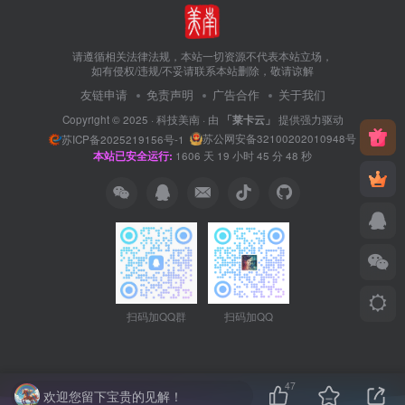
请遵循相关法律法规，本站一切资源不代表本站立场，
如有侵权/违规/不妥请联系本站删除，敬请谅解
友链申请
免责声明
广告合作
关于我们
Copyright © 2025 ·
科技美南
· 由
「莱卡云」
提供强力驱动
苏公网安备32100202010948号
苏ICP备2025219156号-1
本站已安全运行:
1606
天
19
小时
45
分
48
秒
扫码加QQ群
扫码加QQ
47
欢迎您留下宝贵的见解！