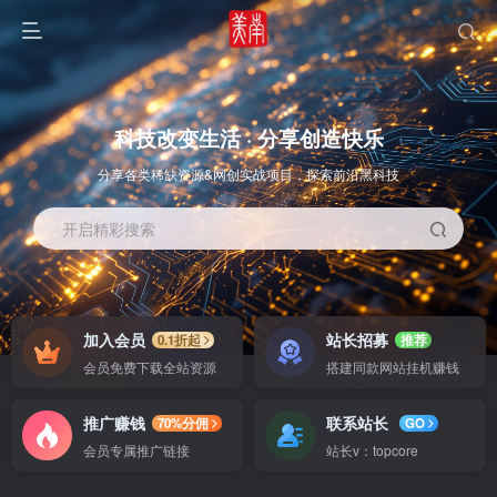
科技改变生活 · 分享创造快乐
分享各类稀缺资源&网创实战项目，探索前沿黑科技
开启精彩搜索
OS教程
SOFT教程
加入会员
站长招募
0.1折起
推荐
会员免费下载全站资源
搭建同款网站挂机赚钱
推广赚钱
联系站长
70%分佣
GO
会员专属推广链接
站长v：topcore
智能
系统教程
软件教程