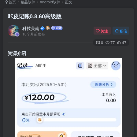
首页
精品软件
Android软件
正文
咔皮记账0.8.60高级版
Arch Linux
Android 16
科技美南
关注
私信
10个月前发布
0
77
47
资源介绍
OS软件
Linux软件
Android软件