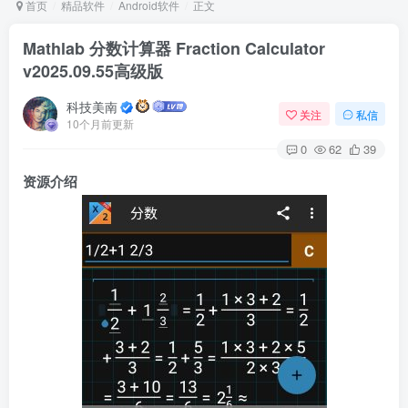
首页
精品软件
Android软件
正文
Mathlab 分数计算器 Fraction Calculator
v2025.09.55高级版
Arch Linux
Android 16
科技美南
关注
私信
10个月前更新
0
62
39
资源介绍
OS软件
Linux软件
Android软件