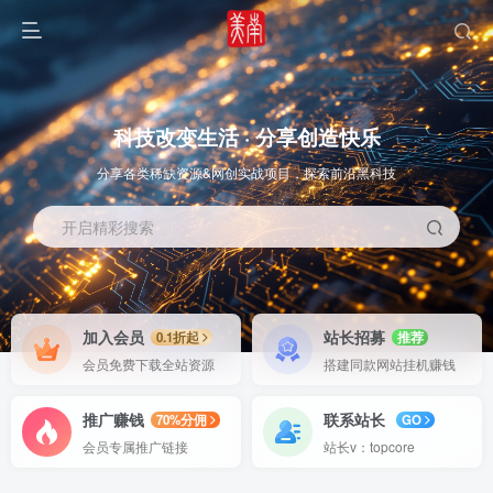
科技改变生活 · 分享创造快乐
分享各类稀缺资源&网创实战项目，探索前沿黑科技
开启精彩搜索
OS教程
SOFT教程
加入会员
站长招募
0.1折起
推荐
会员免费下载全站资源
搭建同款网站挂机赚钱
推广赚钱
联系站长
70%分佣
GO
会员专属推广链接
站长v：topcore
智能
系统教程
软件教程