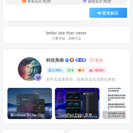
免费
免费
黄金会员
超级会员
登录购买
better late than never.
只要开始，虽晚不迟
科技美南
关注
2.9W+
4
3
186W+
若不去追逐梦想，你将永远无法抓住梦想
Windows X-Lite ‘Optimum 11’ 25H2 Pro v2
ThinkPad E480 黑苹果完美Tahoe的EFI分享（2026.03.01更新）
抖音V36.5.0 