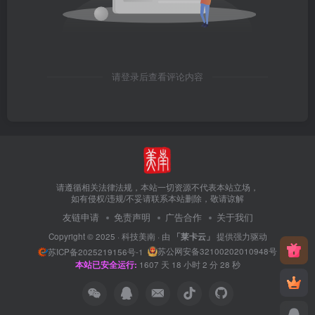
请登录后查看评论内容
请遵循相关法律法规，本站一切资源不代表本站立场，
如有侵权/违规/不妥请联系本站删除，敬请谅解
友链申请
免责声明
广告合作
关于我们
Copyright © 2025 ·
科技美南
· 由
「莱卡云」
提供强力驱动
苏公网安备32100202010948号
苏ICP备2025219156号-1
本站已安全运行:
1607
天
18
小时
2
分
29
秒