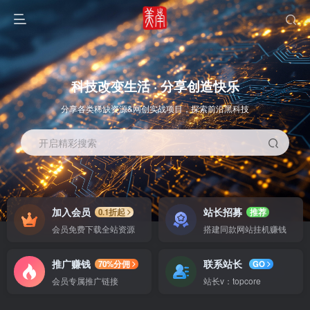
科技改变生活 · 分享创造快乐
分享各类稀缺资源&网创实战项目，探索前沿黑科技
开启精彩搜索
OS教程
SOFT教程
加入会员
站长招募
0.1折起
推荐
会员免费下载全站资源
搭建同款网站挂机赚钱
推广赚钱
联系站长
70%分佣
GO
会员专属推广链接
站长v：topcore
智能
系统教程
软件教程