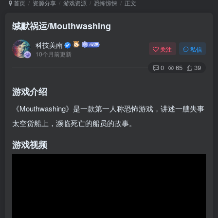
首页
资源分享
游戏资源
恐怖惊悚
正文
缄默祸运/Mouthwashing
Arch Linux
Android 16
科技美南
关注
私信
10个月前更新
0
65
39
游戏介绍
《Mouthwashing》是一款第一人称恐怖游戏，讲述一艘失事
太空货船上，濒临死亡的船员的故事。
OS软件
Linux软件
Android软件
游戏视频