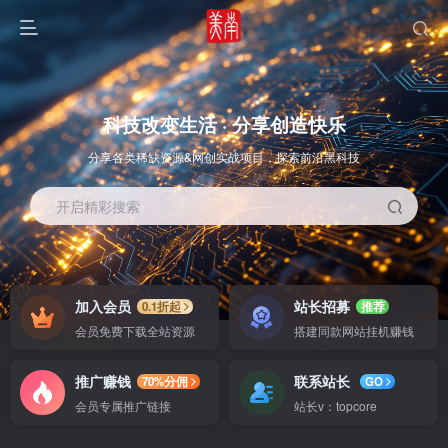
科技改变生活 · 分享创造快乐
分享各类稀缺资源&网创实战项目，探索前沿黑科技
开启精彩搜索
OS教程
SOFT教程
加入会员
站长招募
0.1折起
推荐
会员免费下载全站资源
搭建同款网站挂机赚钱
推广赚钱
联系站长
70%分佣
GO
会员专属推广链接
站长v：topcore
智能
系统教程
软件教程