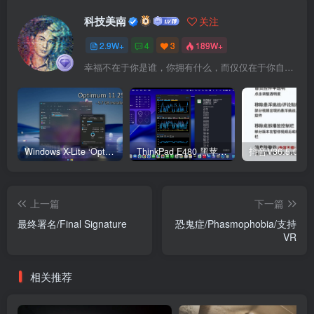
科技美南
关注
2.9W+
4
3
189W+
幸福不在于你是谁，你拥有什么，而仅仅在于你自己怎么看待
Windows X-Lite ‘Optimum 11’ 25H2 Pro v2
ThinkPad E480 黑苹果完美Tahoe的EFI分享（2026.03.01更新）
抖音V36.5.0 
上一篇
下一篇
最终署名/Final Signature
恐鬼症/Phasmophobia/支持
VR
相关推荐