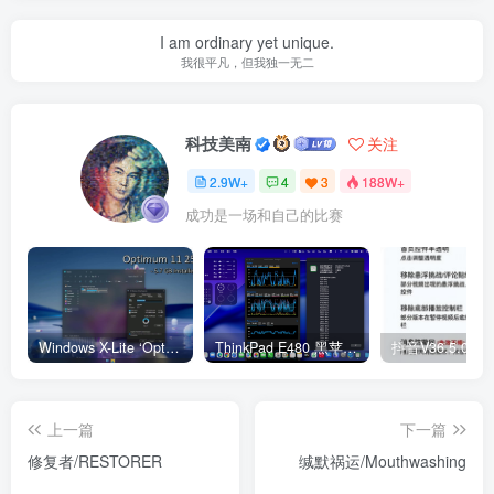
I am ordinary yet unique.
我很平凡，但我独一无二
科技美南
关注
2.9W+
4
3
188W+
成功是一场和自己的比赛
Windows X-Lite ‘Optimum 11’ 25H2 Pro v2
ThinkPad E480 黑苹果完美Tahoe的EFI分享（2026.03.01更新）
抖音V36.5.0 
上一篇
下一篇
修复者/RESTORER
缄默祸运/Mouthwashing