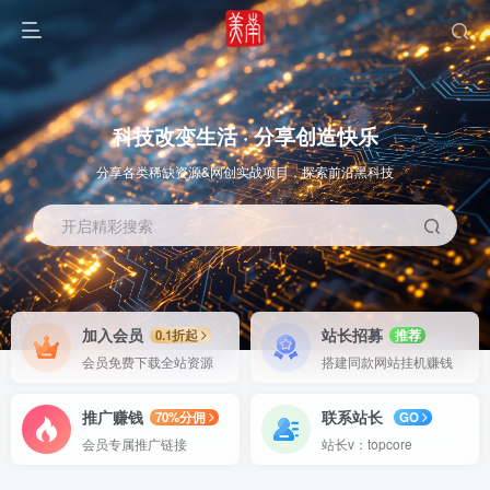
科技改变生活 · 分享创造快乐
分享各类稀缺资源&网创实战项目，探索前沿黑科技
开启精彩搜索
OS教程
SOFT教程
加入会员
站长招募
0.1折起
推荐
会员免费下载全站资源
搭建同款网站挂机赚钱
推广赚钱
联系站长
70%分佣
GO
会员专属推广链接
站长v：topcore
智能
系统教程
软件教程