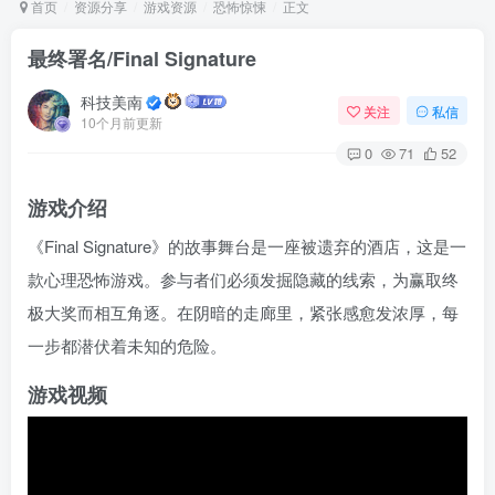
首页
资源分享
游戏资源
恐怖惊悚
正文
最终署名/Final Signature
Arch Linux
Android 16
科技美南
关注
私信
10个月前更新
0
71
52
游戏介绍
《Final Signature》的故事舞台是一座被遗弃的酒店，这是一
款心理恐怖游戏。参与者们必须发掘隐藏的线索，为赢取终
OS软件
Linux软件
Android软件
极大奖而相互角逐。在阴暗的走廊里，紧张感愈发浓厚，每
一步都潜伏着未知的危险。
游戏视频