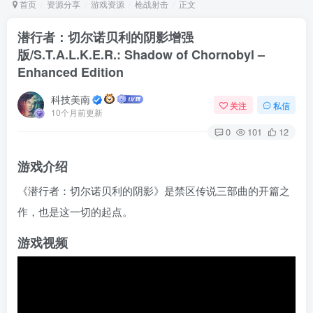
首页
资源分享
游戏资源
枪战射击
正文
潜行者：切尔诺贝利的阴影增强
版/S.T.A.L.K.E.R.: Shadow of Chornobyl –
Arch Linux
Android 16
Enhanced Edition
科技美南
关注
私信
10个月前更新
0
101
12
游戏介绍
OS软件
Linux软件
Android软件
《潜行者：切尔诺贝利的阴影》是禁区传说三部曲的开篇之
作，也是这一切的起点。
游戏视频