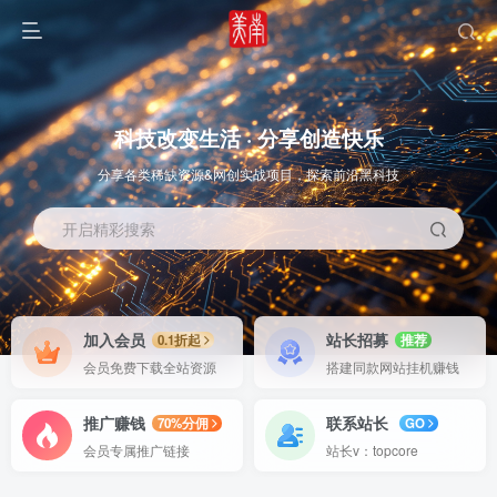
科技改变生活 · 分享创造快乐
分享各类稀缺资源&网创实战项目，探索前沿黑科技
开启精彩搜索
OS教程
SOFT教程
加入会员
站长招募
0.1折起
推荐
会员免费下载全站资源
搭建同款网站挂机赚钱
推广赚钱
联系站长
70%分佣
GO
会员专属推广链接
站长v：topcore
智能
系统教程
软件教程