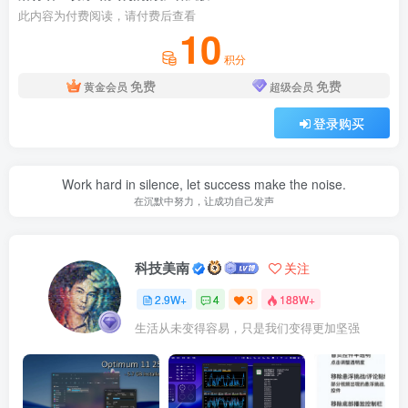
此内容为付费阅读，请付费后查看
10
积分
免费
免费
黄金会员
超级会员
登录购买
Work hard in silence, let success make the noise.
在沉默中努力，让成功自己发声
科技美南
关注
2.9W+
4
3
188W+
生活从未变得容易，只是我们变得更加坚强