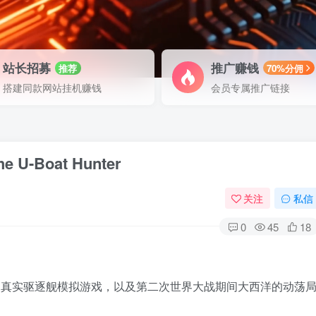
站长招募
推广赚钱
推荐
70%分佣
搭建同款网站挂机赚钱
会员专属推广链接
U-Boat Hunter
关注
私信
0
45
18
的真实驱逐舰模拟游戏，以及第二次世界大战期间大西洋的动荡