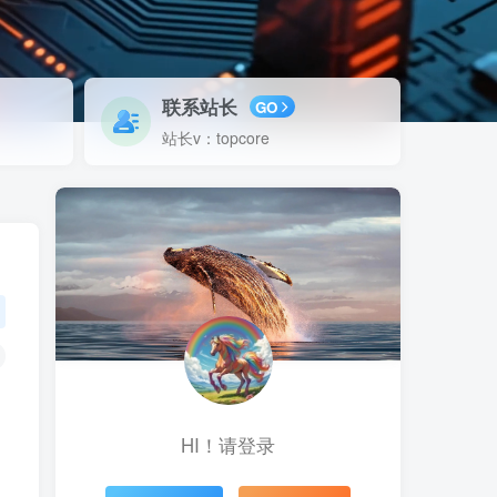
联系站长
GO
站长v：topcore
HI！请登录
局