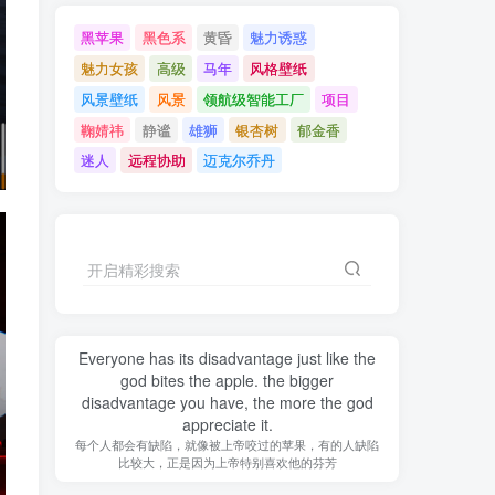
黑苹果
黑色系
黄昏
魅力诱惑
魅力女孩
高级
马年
风格壁纸
风景壁纸
风景
领航级智能工厂
项目
鞠婧祎
静谧
雄狮
银杏树
郁金香
迷人
远程协助
迈克尔乔丹
开启精彩搜索
Everyone has its disadvantage just like the
god bites the apple. the bigger
disadvantage you have, the more the god
appreciate it.
每个人都会有缺陷，就像被上帝咬过的苹果，有的人缺陷
比较大，正是因为上帝特别喜欢他的芬芳