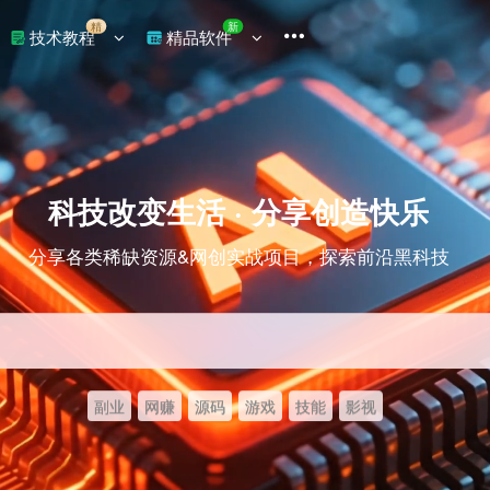
精
新
技术教程
精品软件
科技改变生活 · 分享创造快乐
分享各类稀缺资源&网创实战项目，探索前沿黑科技
副业
网赚
源码
游戏
技能
影视