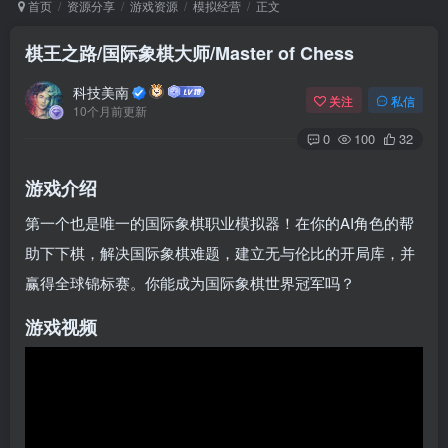
首页
资源分享
游戏资源
模拟经营
正文
棋王之路/国际象棋大师/Master of Chess
Arch Linux
Android 16
科技美南
关注
私信
10个月前更新
0
100
32
游戏介绍
第一个也是唯一的国际象棋职业模拟器！在你的AI角色的帮
助下下棋，解决国际象棋难题，建立无与伦比的开局库，并
OS软件
Linux软件
Android软件
赢得全球锦标赛。你能成为国际象棋世界冠军吗？
游戏视频