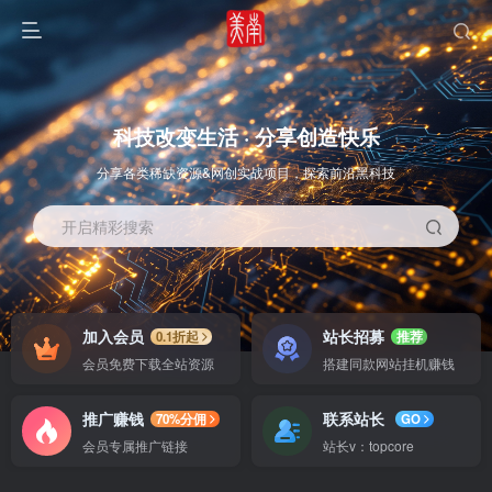
科技改变生活 · 分享创造快乐
分享各类稀缺资源&网创实战项目，探索前沿黑科技
开启精彩搜索
OS教程
SOFT教程
加入会员
站长招募
0.1折起
推荐
会员免费下载全站资源
搭建同款网站挂机赚钱
推广赚钱
联系站长
70%分佣
GO
会员专属推广链接
站长v：topcore
智能
系统教程
软件教程