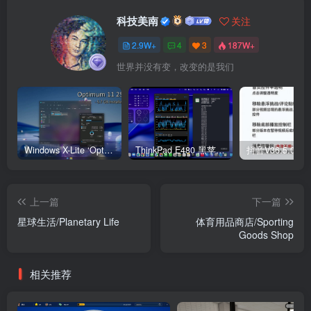
科技美南
关注
2.9W+
4
3
187W+
世界并没有变，改变的是我们
Windows X-Lite ‘Optimum 11’ 25H2 Pro v2
ThinkPad E480 黑苹果完美Tahoe的EFI分享（2026.03.01更新）
抖音V36.5.0 
上一篇
下一篇
星球生活/Planetary Life
体育用品商店/Sporting
Goods Shop
相关推荐