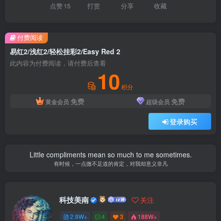
点赞
15
打赏
分享
收藏
付费阅读
易红2/浅红2/轻松挂彩2/Easy Red 2
此内容为付费阅读，请付费后查看
10
积分
免费
免费
黄金会员
超级会员
登录购买
Little compliments mean so much to me sometimes.
有时候，一点微不足道的肯定，对我却意义非凡
科技美南
关注
2.9W+
4
3
188W+