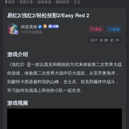
首页
资源分享
游戏资源
模拟经营
正文
易红2/浅红2/轻松挂彩2/Easy Red 2
Arch Linux
Android 16
科技美南
关注
私信
10个月前更新
0
28
15
游戏介绍
《浅红2》是一款以真实和模拟的方式来体验第二次世界大战
的游戏，体验第二次世界大战中巨大战役，从安齐奥海岸，
OS软件
Linux软件
Android软件
到蒙特卡西诺被炸毁的山峰，在士兵、坦克和爆炸中战斗，
学习如何在战场上和你的小队一起生存。
游戏视频