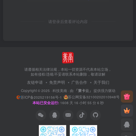
请登录后查看评论内容
请遵循相关法律法规，本站一切资源不代表本站立场，
如有侵权/违规/不妥请联系本站删除，敬请谅解
友链申请
免责声明
广告合作
关于我们
Copyright © 2025 ·
科技美南
· 由
「莱卡云」
提供强力驱动
苏公网安备32100202010948号
苏ICP备2025219156号-1
本站已安全运行:
1608
天
16
小时
55
分
7
秒