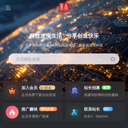
科技改变生活 · 分享创造快乐
分享各类稀缺资源&网创实战项目，探索前沿黑科技
开启精彩搜索
OS教程
SOFT教程
加入会员
站长招募
0.1折起
推荐
会员免费下载全站资源
搭建同款网站挂机赚钱
推广赚钱
联系站长
70%分佣
GO
会员专属推广链接
站长v：topcore
智能
系统教程
软件教程