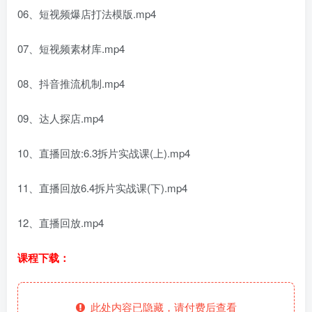
06、短视频爆店打法模版.mp4
07、短视频素材库.mp4
08、抖音推流机制.mp4
09、达人探店.mp4
10、直播回放:6.3拆片实战课(上).mp4
11、直播回放6.4拆片实战课(下).mp4
12、直播回放.mp4
课程下载：
此处内容已隐藏，请付费后查看