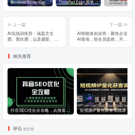
Windows X-Lite ‘Optimum 11’ 25H2 Pro v2
ThinkPad E480 黑苹果完美Tahoe的EFI分享（2026.03.01更新）
抖音V36.5.0 
上一篇
下一篇
AI实战训练营：涵盖文生
AI智能体创业营：聚焦企业
图、图生图，以及摄影、修
AI落地，助全员提效，开启
复及动画视频生成等多样玩
智能运营与商业思维突破
法
相关推荐
抖音SEO优化全攻略，从搜索案例到商城搜索，打造高效短视频运营体系
短视频IP
评论
抢沙发