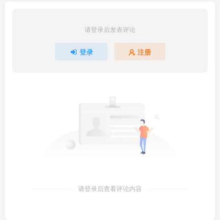
请登录后发表评论
登录
注册
请登录后查看评论内容