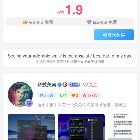
1.9
R币
免费
免费
黄金会员
超级会员
登录购买
Seeing your adorable smile is the absolute best part of my day.
看见你可爱的笑容绝对是我一天中最美好的事
科技美南
关注
2.9W+
4
3
188W+
这个宇宙中只有一个角落你肯定可以改进，那就是你自己