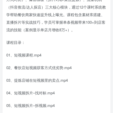
（抖音推流/达人探店）三大核心模块，通过12个课时系统教
学帮助餐饮商家快速提升线上曝光。课程包含素材库搭建、
直播拆片等实战技巧，学员可掌握单条视频带来100+到店客
流的技能（案例显示单店月增收8万+）。
课程目录：
01、短视频课程.mp4
02、餐饮店短视频获客方式优劣势.mp4
03、提炼店铺在短视频里的卖点.mp4
04、短视频拆片–找对标.mp4
05、短视频拆片–拆视频.mp4