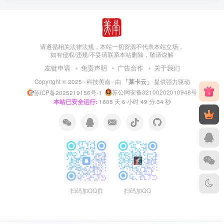
请遵循相关法律法规，本站一切资源不代表本站立场，
如有侵权/违规/不妥请联系本站删除，敬请谅解
友链申请
免责声明
广告合作
关于我们
Copyright © 2025 ·
科技美南
· 由
「莱卡云」
提供强力驱动
苏公网安备32100202010948号
苏ICP备2025219156号-1
本站已安全运行:
1608
天
6
小时
49
分
34
秒
扫码加QQ群
扫码加QQ