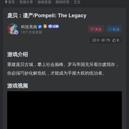
首页
资源分享
游戏资源
模拟经营
正文
庞贝：遗产/Pompeii: The Legacy
Arch Linux
Android 16
科技美南
关注
私信
10个月前更新
0
70
8
游戏介绍
重建庞贝古城，攀上社会巅峰。罗马帝国充斥着尔虞我诈，
你必须巧妙化解危机，才能成为手握大权的统治者。
OS软件
Linux软件
Android软件
游戏视频