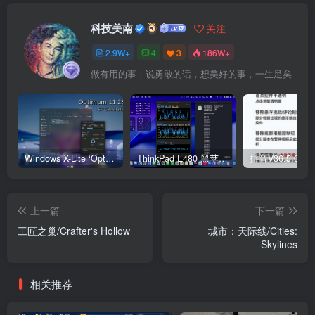
科技美南
关注
2.9W+
4
3
186W+
做有用的事，说勇敢的话，想美好的事，一生足矣
Windows X-Lite ‘Optimum 11’ 25H2 Pro v2
ThinkPad E480 黑苹果完美Tahoe的EFI分享（2026.03.01更新）
抖音V36.5.0 
上一篇
下一篇
工匠之巢/Crafter's Hollow
城市：天际线/Cities:
Skylines
相关推荐