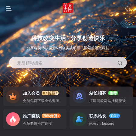
科技改变生活 · 分享创造快乐
分享各类稀缺资源&网创实战项目，探索前沿黑科技
开启精彩搜索
OS教程
SOFT教程
加入会员
站长招募
0.1折起
推荐
会员免费下载全站资源
搭建同款网站挂机赚钱
推广赚钱
联系站长
70%分佣
GO
会员专属推广链接
站长v：topcore
智能
系统教程
软件教程