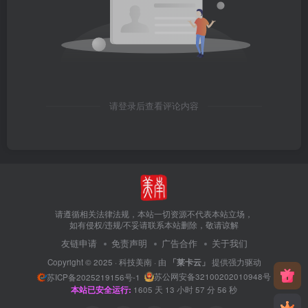
请登录后查看评论内容
请遵循相关法律法规，本站一切资源不代表本站立场，
如有侵权/违规/不妥请联系本站删除，敬请谅解
友链申请
免责声明
广告合作
关于我们
Copyright © 2025 ·
科技美南
· 由
「莱卡云」
提供强力驱动
苏公网安备32100202010948号
苏ICP备2025219156号-1
本站已安全运行:
1605
天
13
小时
57
分
56
秒