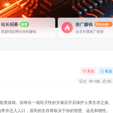
站长招募
推广赚钱
推荐
70%分佣
搭建同款网站挂机赚钱
会员专属推广链接
关注
私信
0
109
55
建造类游戏。你将在一场毁灭性的灾难后开启保护人类生存之旅。
地带并迁入人口，居民的生存将取决于你的智慧、远见和韧性。