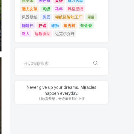
黑苹果
黑色系
黄昏
魅力诱惑
魅力女孩
高级
马年
风格壁纸
风景壁纸
风景
领航级智能工厂
项目
鞠婧祎
静谧
雄狮
银杏树
郁金香
迷人
远程协助
迈克尔乔丹
开启精彩搜索
Never give up your dreams. Miracles
happen everyday.
别放弃梦想，奇迹每天都在上演