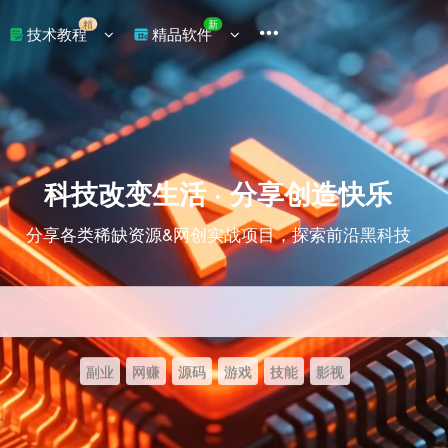
精
新
技术教程
精品软件
科技改变生活 · 分享创造快乐
分享各类稀缺资源&网创实战项目，探索前沿黑科技
副业
网赚
源码
游戏
技能
影视