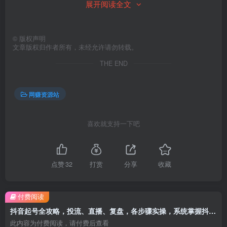
展开阅读全文
课程下载：
©
版权声明
文章版权归作者所有，未经允许请勿转载。
此处内容已隐藏，请付费后查看
THE END
网赚资源站
喜欢就支持一下吧
点赞
32
打赏
分享
收藏
付费阅读
抖音起号全攻略，投流、直播、复盘，各步骤实操，系统掌握抖音运营，高效起号变现
此内容为付费阅读，请付费后查看