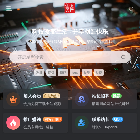
科技改变生活 · 分享创造快乐
分享各类稀缺资源&网创实战项目，探索前沿黑科技
开启精彩搜索
副业
网赚
源码
游戏
技能
影视
OS教程
SOFT教程
加入会员
站长招募
0.1折起
推荐
会员免费下载全站资源
搭建同款网站挂机赚钱
推广赚钱
联系站长
70%分佣
GO
会员专属推广链接
站长v：topcore
智能
系统教程
软件教程