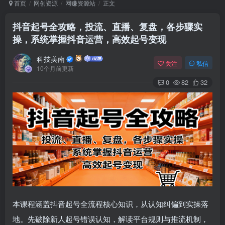
首页
网创资源
网赚资源站
正文
抖音起号全攻略，投流、直播、复盘，各步骤实
操，系统掌握抖音运营，高效起号变现
Arch Linux
Android 16
科技美南
关注
私信
10个月前更新
0
82
32
OS软件
Linux软件
Android软件
本课程涵盖抖音起号全流程核心知识，从认知纠偏到实操落
地。先破除新人起号错误认知，解读平台规则与推流机制，