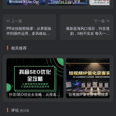
Windows X-Lite ‘Optimum 11’ 25H2 Pro v2
ThinkPad E480 黑苹果完美Tahoe的EFI分享（2026.03.01更新）
抖音V36.5.0 
上一篇
下一篇
PR全技能剪辑课：从界面操
最新蓝海风口项目，抖音漫
作到插件运用，多风格短片
剧，0粉不实名 每天一小
实操与卡点调色
时，月入8K+
相关推荐
抖音SEO优化全攻略，从搜索案例到商城搜索，打造高效短视频运营体系
短视频IP
评论
抢沙发