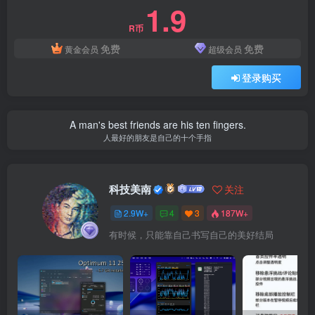
1.9
R币
免费
免费
黄金会员
超级会员
登录购买
A man's best friends are his ten fingers.
人最好的朋友是自己的十个手指
科技美南
关注
2.9W+
4
3
187W+
有时候，只能靠自己书写自己的美好结局