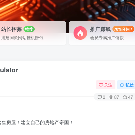
站长招募
推广赚钱
推荐
70%分佣
搭建同款网站挂机赚钱
会员专属推广链接
lator
关注
私信
0
87
47
出售房屋！建立自己的房地产帝国！