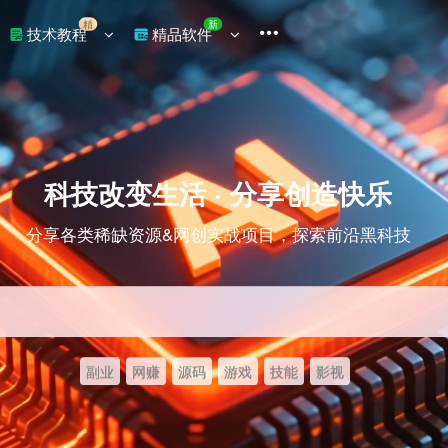
精
新
技术教程
精品软件
科技改变生活 · 分享创造快乐
分享各类稀缺资源&网创实战项目，探索前沿黑科技
副业
网赚
源码
游戏
技能
影视