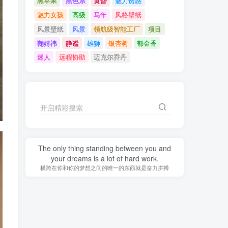
黑苹果
黑色系
黄昏
魅力诱惑
魅力女孩
高级
马年
风格壁纸
风景壁纸
风景
领航级智能工厂
项目
鞠婧祎
静谧
雄狮
银杏树
郁金香
迷人
远程协助
迈克尔乔丹
开启精彩搜索
The only thing standing between you and
your dreams is a lot of hard work.
横跨在你和你的梦想之间的唯一的东西就是奋力拼搏