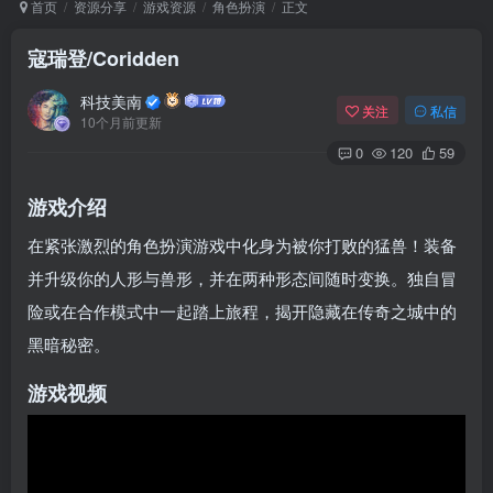
首页
资源分享
游戏资源
角色扮演
正文
寇瑞登/Coridden
Arch Linux
Android 16
科技美南
关注
私信
10个月前更新
0
120
59
游戏介绍
在紧张激烈的角色扮演游戏中化身为被你打败的猛兽！装备
并升级你的人形与兽形，并在两种形态间随时变换。独自冒
OS软件
Linux软件
Android软件
险或在合作模式中一起踏上旅程，揭开隐藏在传奇之城中的
黑暗秘密。
游戏视频