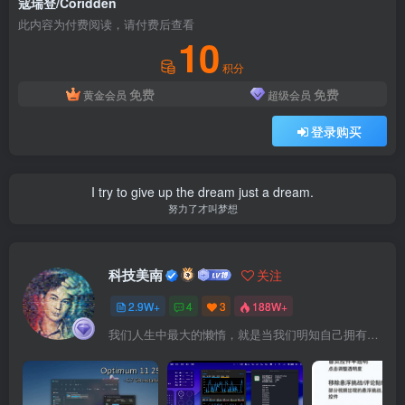
寇瑞登/Coridden
此内容为付费阅读，请付费后查看
10
积分
免费
免费
黄金会员
超级会员
登录购买
I try to give up the dream just a dream.
努力了才叫梦想
科技美南
关注
2.9W+
4
3
188W+
我们人生中最大的懒惰，就是当我们明知自己拥有作出选择的能力，却不去主动改变而是放任它的生活态度