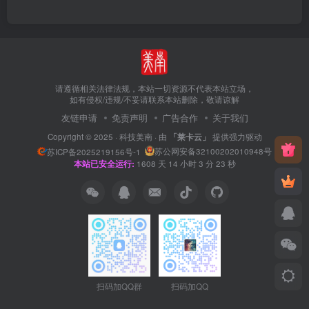
请遵循相关法律法规，本站一切资源不代表本站立场，
如有侵权/违规/不妥请联系本站删除，敬请谅解
友链申请
免责声明
广告合作
关于我们
Copyright © 2025 ·
科技美南
· 由
「莱卡云」
提供强力驱动
苏公网安备32100202010948号
苏ICP备2025219156号-1
本站已安全运行:
1608
天
14
小时
3
分
24
秒
扫码加QQ群
扫码加QQ