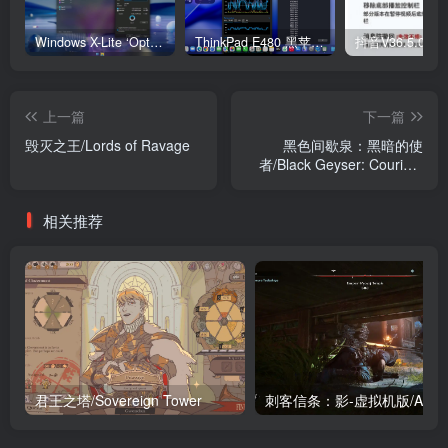
Windows X-Lite ‘Optimum 11’ 25H2 Pro v2
ThinkPad E480 黑苹果完美Tahoe的EFI分享（2026.03.01更新）
抖音V36.5.0 
上一篇
下一篇
毁灭之王/Lords of Ravage
黑色间歇泉：黑暗的使
者/Black Geyser: Couriers
of Darkness
相关推荐
君王之塔/Sovereign Tower
刺客信条：影-虚拟机