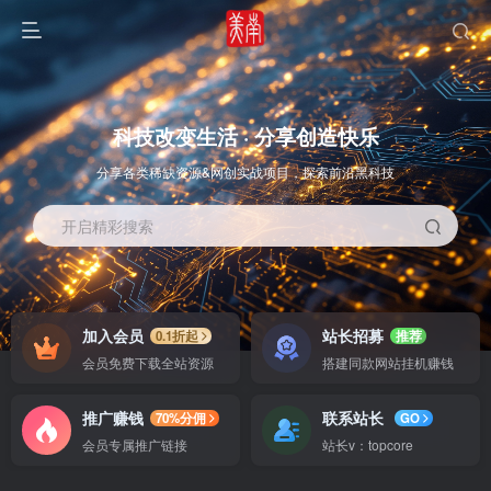
科技改变生活 · 分享创造快乐
分享各类稀缺资源&网创实战项目，探索前沿黑科技
开启精彩搜索
OS教程
SOFT教程
加入会员
站长招募
0.1折起
推荐
会员免费下载全站资源
搭建同款网站挂机赚钱
推广赚钱
联系站长
70%分佣
GO
会员专属推广链接
站长v：topcore
智能
系统教程
软件教程