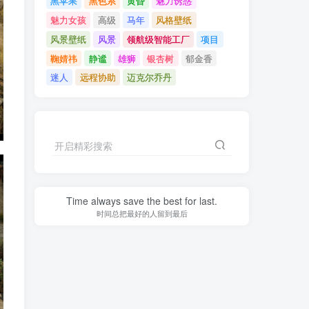
黑苹果
黑色系
黄昏
魅力诱惑
魅力女孩
高级
马年
风格壁纸
风景壁纸
风景
领航级智能工厂
项目
鞠婧祎
静谧
雄狮
银杏树
郁金香
迷人
远程协助
迈克尔乔丹
开启精彩搜索
Time always save the best for last.
时间总把最好的人留到最后