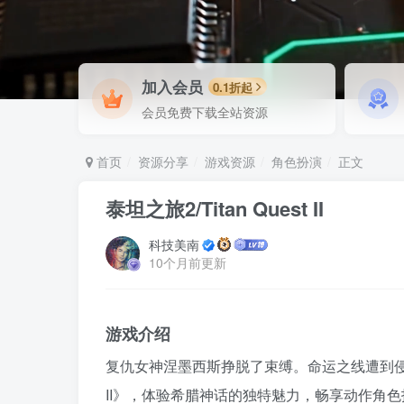
加入会员
0.1折起
会员免费下载全站资源
首页
资源分享
游戏资源
角色扮演
正文
泰坦之旅2/Titan Quest II
科技美南
10个月前更新
游戏介绍
复仇女神涅墨西斯挣脱了束缚。命运之线遭到侵蚀，
II》，体验希腊神话的独特魅力，畅享动作角