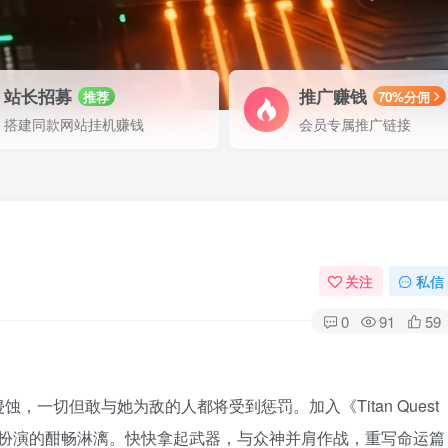
站长招募
推广赚钱
推荐
70%分佣
搭建同款网站挂机赚钱
会员专属推广链接
关注
私信
0
91
59
一切但敢与她为敌的人都将受到惩罚。加入《Titan Quest
色扮演的酣畅淋漓。快快拿起武器，与众神并肩作战，重写命运篇