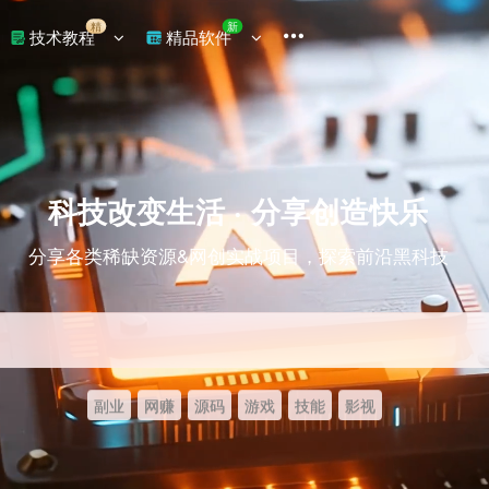
精
新
技术教程
精品软件
科技改变生活 · 分享创造快乐
分享各类稀缺资源&网创实战项目，探索前沿黑科技
副业
网赚
源码
游戏
技能
影视