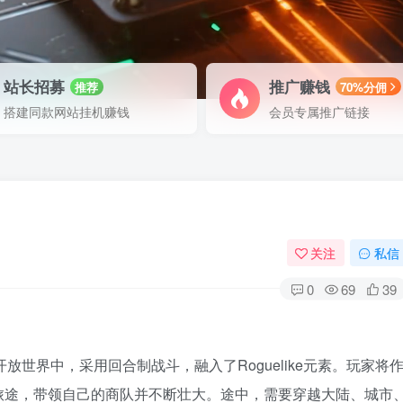
站长招募
推广赚钱
推荐
70%分佣
搭建同款网站挂机赚钱
会员专属推广链接
关注
私信
0
69
39
放世界中，采用回合制战斗，融入了Roguelike元素。玩家将
旅途，带领自己的商队并不断壮大。途中，需要穿越大陆、城市