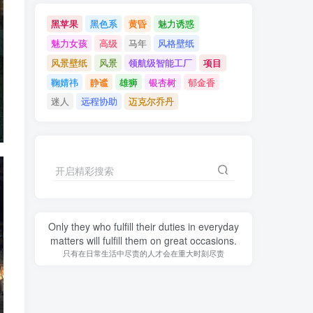
黑苹果
黑色系
黄昏
魅力诱惑
魅力女孩
高级
马年
风格壁纸
风景壁纸
风景
领航级智能工厂
项目
鞠婧祎
静谧
雄狮
银杏树
郁金香
迷人
远程协助
迈克尔乔丹
开启精彩搜索
Only they who fulfill their duties in everyday
matters will fulfill them on great occasions.
只有在日常生活中尽责的人才会在重大时刻尽责