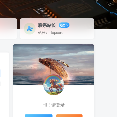
联系站长
GO
站长v：topcore
HI！请登录
作
、