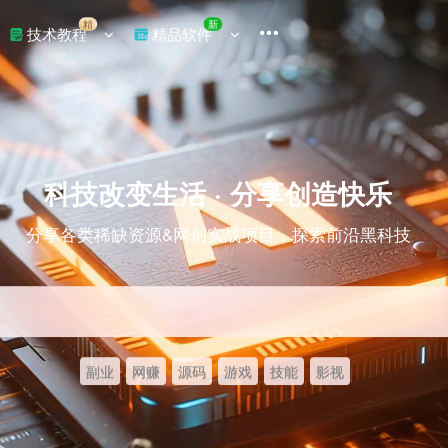
精
新
技术教程
精品软件
科技改变生活 · 分享创造快乐
分享各类稀缺资源&网创实战项目，探索前沿黑科技
副业
网赚
源码
游戏
技能
影视