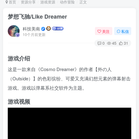
首页
资源分享
游戏资源
动作冒险
正文
梦想飞驰/Like Dreamer
Arch Linux
Android 16
科技美南
关注
私信
10个月前更新
0
45
31
游戏介绍
这是一款来自《Cosmo Dreamer》的作者【外の人
（Outside）】的色彩缤纷、可爱又充满幻想元素的弹幕射击
OS软件
Linux软件
Android软件
游戏。游戏以弹幕系社交软件为主题。
游戏视频