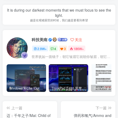
It is during our darkest moments that we must focus to see the
light.
越是在艰难困苦的时候，我们越是要看到希望
科技美南
关注
2.9W+
4
3
186W+
世界犹如一面镜子：朝它皱眉它就朝你皱眉，朝它微笑它也吵你微笑
Windows X-Lite ‘Optimum 11’ 25H2 Pro v2
ThinkPad E480 黑苹果完美Tahoe的EFI分享（2026.03.01更新）
抖音V36.5.0 
上一篇
下一篇
迈：千年之子/Mai: Child of
弹药和氧气/Ammo and