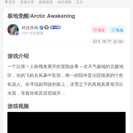
首页
资源分享
游戏资源
动作冒险
正文
极地觉醒/Arctic Awakening
Arch Linux
Android 16
科技美南
关注
私信
10个月前更新
0
77
32
游戏介绍
一个以第一人称视角展开的冒险故事 – 在天气极端的北极地
区，你的飞机在风暴中坠毁，唯一的陪伴是法院指派的疗愈
OS软件
Linux软件
Android软件
机器人。在寻找副驾驶的路上，冰雪之下的真相真逐渐浮出
水面，等着你将其层层揭开…
游戏视频