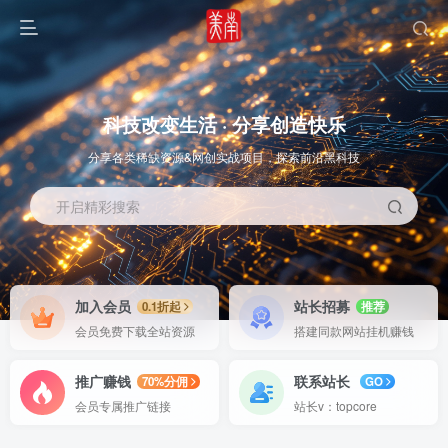
科技改变生活 · 分享创造快乐
分享各类稀缺资源&网创实战项目，探索前沿黑科技
开启精彩搜索
OS教程
SOFT教程
加入会员
站长招募
0.1折起
推荐
会员免费下载全站资源
搭建同款网站挂机赚钱
推广赚钱
联系站长
70%分佣
GO
会员专属推广链接
站长v：topcore
智能
系统教程
软件教程