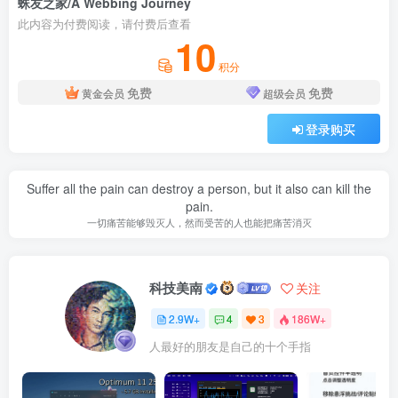
蛛友之家/A Webbing Journey
此内容为付费阅读，请付费后查看
10
积分
免费
免费
黄金会员
超级会员
登录购买
Suffer all the pain can destroy a person, but it also can kill the
pain.
一切痛苦能够毁灭人，然而受苦的人也能把痛苦消灭
科技美南
关注
2.9W+
4
3
186W+
人最好的朋友是自己的十个手指