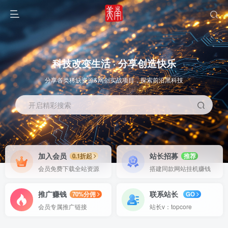
科技改变生活 · 分享创造快乐
分享各类稀缺资源&网创实战项目，探索前沿黑科技
开启精彩搜索
OS教程
SOFT教程
加入会员
站长招募
0.1折起
推荐
会员免费下载全站资源
搭建同款网站挂机赚钱
推广赚钱
联系站长
70%分佣
GO
会员专属推广链接
站长v：topcore
智能
系统教程
软件教程