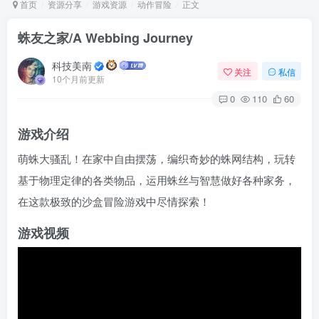
首页
资源分享
游戏资源
动作冒险
正文
蛛友之家/A Webbing Journey
Arch Linux
Android 16
科技美南
关注
私信
10个月前更新
0
110
60
游戏介绍
萌蛛大骚乱！在家中自由摆荡，编织奇妙的蛛网结构，玩转
基于物理定律的各类物品，运用蛛丝与智慧做好各种家务，
OS软件
Linux软件
Android软件
在这款极致的沙盒冒险游戏中尽情探索！
游戏视频