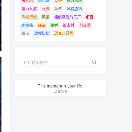
黑苹果
黑色系
黄昏
魅力诱惑
魅力女孩
高级
马年
风格壁纸
风景壁纸
风景
领航级智能工厂
项目
鞠婧祎
静谧
雄狮
银杏树
郁金香
迷人
远程协助
迈克尔乔丹
开启精彩搜索
This moment is your life.
活在当下