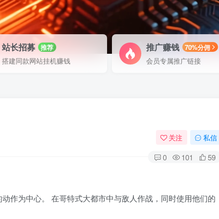
站长招募
推广赚钱
推荐
70%分佣
搭建同款网站挂机赚钱
会员专属推广链接
关注
私信
0
101
59
动作为中心。 在哥特式大都市中与敌人作战，同时使用他们的