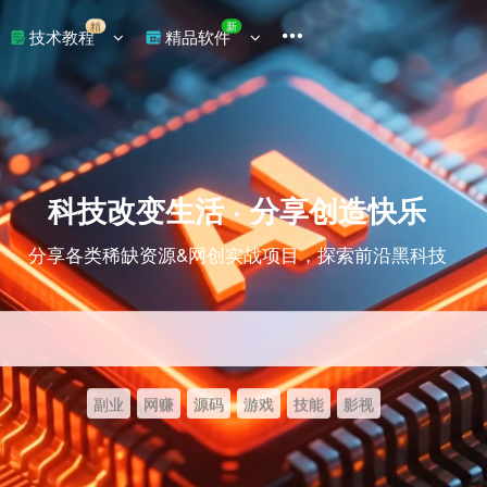
精
新
技术教程
精品软件
科技改变生活 · 分享创造快乐
分享各类稀缺资源&网创实战项目，探索前沿黑科技
副业
网赚
源码
游戏
技能
影视