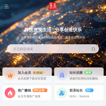
科技改变生活 · 分享创造快乐
分享各类稀缺资源&网创实战项目，探索前沿黑科技
开启精彩搜索
OS教程
SOFT教程
加入会员
站长招募
0.1折起
推荐
会员免费下载全站资源
搭建同款网站挂机赚钱
推广赚钱
联系站长
70%分佣
GO
会员专属推广链接
站长v：topcore
智能
系统教程
软件教程