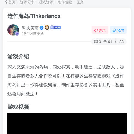
首页
资源分享
游戏资源
动作冒险
正文
造作海岛/Tinkerlands
Arch Linux
Android 16
科技美南
关注
私信
10个月前更新
0
61
28
游戏介绍
深入充满未知的岛屿，四处探索，动手建造，迎战敌人，独
自生存或者多人合作都可以！在有趣的生存冒险游戏《造作
OS软件
Linux软件
Android软件
海岛》里，你将建设聚落、制作生存必备的实用工具，甚至
还会用到魔法！
游戏视频