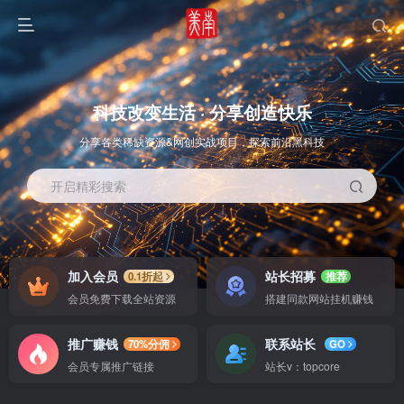
科技改变生活 · 分享创造快乐
分享各类稀缺资源&网创实战项目，探索前沿黑科技
开启精彩搜索
OS教程
SOFT教程
加入会员
站长招募
0.1折起
推荐
会员免费下载全站资源
搭建同款网站挂机赚钱
推广赚钱
联系站长
70%分佣
GO
会员专属推广链接
站长v：topcore
智能
系统教程
软件教程