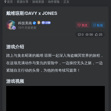
首页
资源分享
游戏资源
动作冒险
正文
戴维琼斯/DAVY x JONES
Arch Linux
Android 16
科技美南
关注
私信
10个月前更新
0
56
25
游戏介绍
踏上与臭名昭著的戴维·琼斯一起深入海盗幽冥世界的旅程，
在这场充满动作与复仇的冒险中，一边操控无头之躯，一边
OS软件
Linux软件
Android软件
紧随自主行动的头骨，为他的传奇续写篇章！
游戏视频