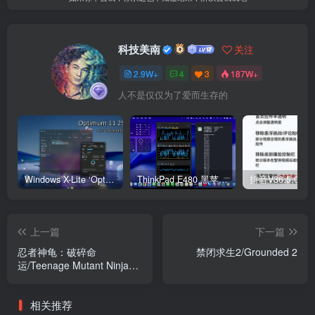
科技美南
关注
2.9W+
4
3
187W+
人不是仅仅为了爱而生存的
Windows X-Lite ‘Optimum 11’ 25H2 Pro v2
ThinkPad E480 黑苹果完美Tahoe的EFI分享（2026.03.01更新）
抖音V36.5.0 
上一篇
下一篇
忍者神龟：破碎命
禁闭求生2/Grounded 2
运/Teenage Mutant Ninja
Turtles: Splintered Fate
相关推荐