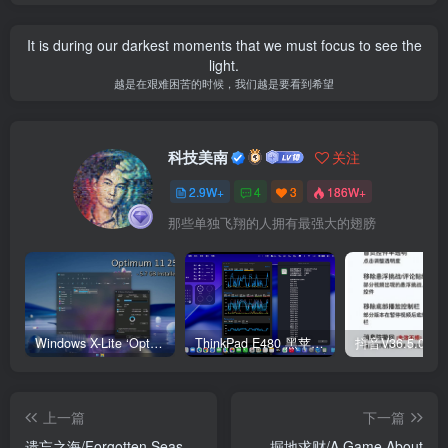
It is during our darkest moments that we must focus to see the
light.
越是在艰难困苦的时候，我们越是要看到希望
科技美南
关注
2.9W+
4
3
186W+
那些单独飞翔的人拥有最强大的翅膀
Windows X-Lite ‘Optimum 11’ 25H2 Pro v2
ThinkPad E480 黑苹果完美Tahoe的EFI分享（2026.03.01更新）
抖音V36.5.0 
上一篇
下一篇
遗忘之海/Forgotten Seas
掘地求财/A Game About