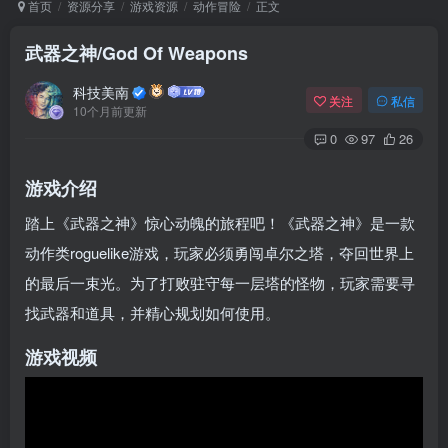
首页
资源分享
游戏资源
动作冒险
正文
武器之神/God Of Weapons
Arch Linux
Android 16
科技美南
关注
私信
10个月前更新
0
97
26
游戏介绍
踏上《武器之神》惊心动魄的旅程吧！《武器之神》是一款
动作类roguelike游戏，玩家必须勇闯卓尔之塔，夺回世界上
OS软件
Linux软件
Android软件
的最后一束光。为了打败驻守每一层塔的怪物，玩家需要寻
找武器和道具，并精心规划如何使用。
游戏视频