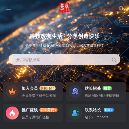
科技改变生活 · 分享创造快乐
分享各类稀缺资源&网创实战项目，探索前沿黑科技
开启精彩搜索
OS教程
SOFT教程
加入会员
站长招募
0.1折起
推荐
会员免费下载全站资源
搭建同款网站挂机赚钱
推广赚钱
联系站长
70%分佣
GO
会员专属推广链接
站长v：topcore
智能
系统教程
软件教程