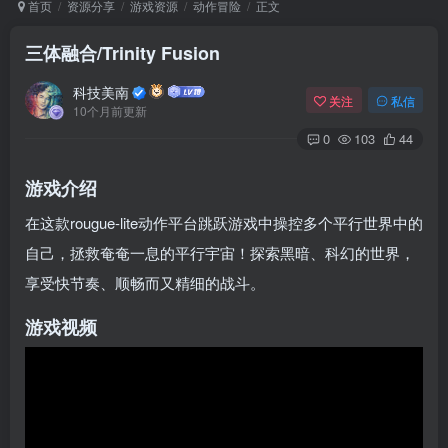
首页
资源分享
游戏资源
动作冒险
正文
三体融合/Trinity Fusion
Arch Linux
Android 16
科技美南
关注
私信
10个月前更新
0
103
44
游戏介绍
在这款rougue-lite动作平台跳跃游戏中操控多个平行世界中的
自己，拯救奄奄一息的平行宇宙！探索黑暗、科幻的世界，
OS软件
Linux软件
Android软件
享受快节奏、顺畅而又精细的战斗。
游戏视频