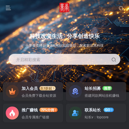
科技改变生活 · 分享创造快乐
分享各类稀缺资源&网创实战项目，探索前沿黑科技
开启精彩搜索
OS教程
SOFT教程
加入会员
站长招募
0.1折起
推荐
会员免费下载全站资源
搭建同款网站挂机赚钱
推广赚钱
联系站长
70%分佣
GO
会员专属推广链接
站长v：topcore
智能
系统教程
软件教程