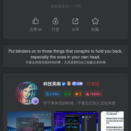
喜欢就支持一下吧
点赞
44
打赏
分享
收藏
Put blinders on to those things that conspire to hold you back,
especially the ones in your own head.
不要去想那些阻碍你的事，尤其是那些自己想象出来的事
科技美南
关注
2.9W+
4
3
186W+
停下来休息的时候，不要忘记别人还在奔跑