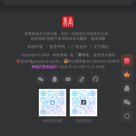
请遵循相关法律法规，本站一切资源不代表本站立场，
如有侵权/违规/不妥请联系本站删除，敬请谅解
友链申请
免责声明
广告合作
关于我们
Copyright © 2025 ·
科技美南
· 由
「莱卡云」
提供强力驱动
苏公网安备32100202010948号
苏ICP备2025219156号-1
本站已安全运行:
1605
天
19
小时
12
分
40
秒
扫码加QQ群
扫码加QQ