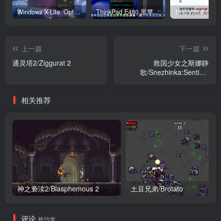
Windows X-Lite ‘Optimum 11’ 25H2 Pro v2
ThinkPad E480 黑苹果完美Tahoe的EFI分享（2026.03.01更新）
抖音V36.5.0 
上一篇
下一篇
通灵塔2/Ziggurat 2
救国少女之斯娜静
歌/Snezhinka:Sentinel
Girls2
相关推荐
神之亵渎2/Blasphemous 2
土豆兄弟/Brotato
评论
抢沙发