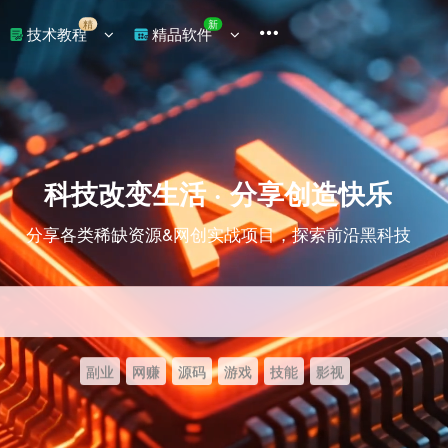
精
新
技术教程
精品软件
科技改变生活 · 分享创造快乐
分享各类稀缺资源&网创实战项目，探索前沿黑科技
副业
网赚
源码
游戏
技能
影视