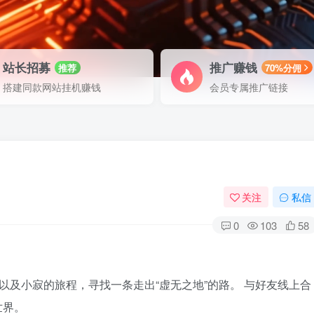
站长招募
推广赚钱
推荐
70%分佣
搭建同款网站挂机赚钱
会员专属推广链接
关注
私信
0
103
58
以及小寂的旅程，寻找一条走出“虚无之地”的路。 与好友线上合
世界。