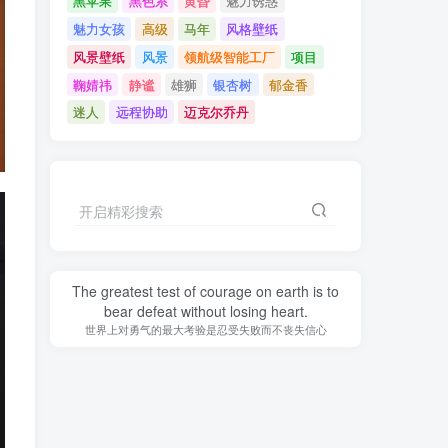
黑苹果
黑色系
黄昏
魅力诱惑
魅力女孩
高级
马年
风格壁纸
风景壁纸
风景
领航级智能工厂
项目
鞠婧祎
静谧
雄狮
银杏树
郁金香
迷人
远程协助
迈克尔乔丹
开启精彩搜索
The greatest test of courage on earth is to
bear defeat without losing heart.
世界上对勇气的最大考验是忍受失败而不丧失信心