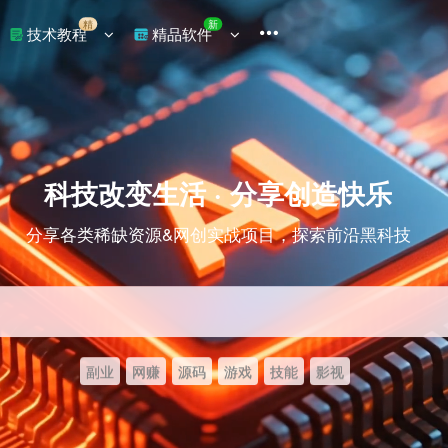
精
新
技术教程
精品软件
科技改变生活 · 分享创造快乐
分享各类稀缺资源&网创实战项目，探索前沿黑科技
副业
网赚
源码
游戏
技能
影视