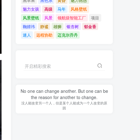
黑苹果
黑色系
黄昏
魅力诱惑
魅力女孩
高级
马年
风格壁纸
风景壁纸
风景
领航级智能工厂
项目
鞠婧祎
静谧
雄狮
银杏树
郁金香
迷人
远程协助
迈克尔乔丹
开启精彩搜索
No one can change another. But one can be
the reason for another to change.
没人能改变另一个人，但是某个人能成为一个人改变的原
因