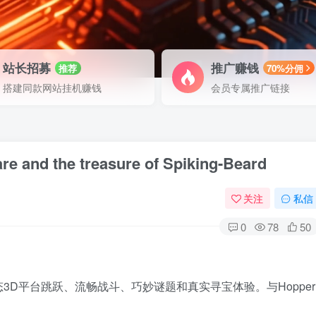
站长招募
推广赚钱
推荐
70%分佣
搭建同款网站挂机赚钱
会员专属推广链接
 the treasure of Spiking-Beard
关注
私信
0
78
50
D平台跳跃、流畅战斗、巧妙谜题和真实寻宝体验。与Hopper