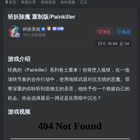
首页
资源分享
游戏资源
动作冒险
正文
斩妖除魔 重制版/Painkiller
Arch Linux
Android 16
科技美南
关注
私信
10个月前更新
0
64
34
游戏介绍
经典的《Painkiller》系列卷土重来！你将堕入炼狱，在一场
场快节奏的合作行动中，使用地狱武器对抗无情的恶魔。罪
OS软件
Linux软件
Android软件
孽深重的你聆听到造物主的圣音，他给予你一个救赎自己的
机会。你会选择最后一搏还是在黑暗中沉沦？
游戏视频