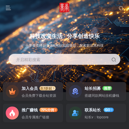
科技改变生活 · 分享创造快乐
分享各类稀缺资源&网创实战项目，探索前沿黑科技
开启精彩搜索
OS教程
SOFT教程
加入会员
站长招募
0.1折起
推荐
会员免费下载全站资源
搭建同款网站挂机赚钱
推广赚钱
联系站长
70%分佣
GO
会员专属推广链接
站长v：topcore
智能
系统教程
软件教程