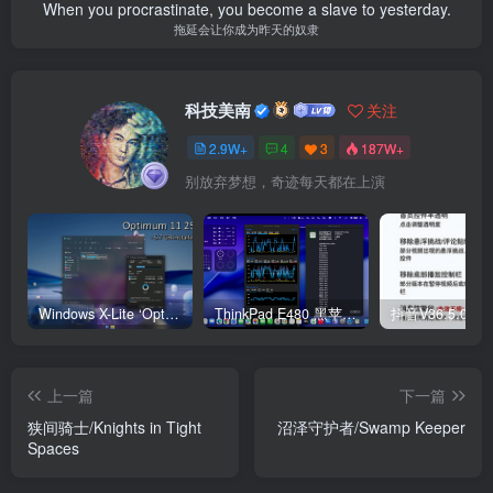
When you procrastinate, you become a slave to yesterday.
拖延会让你成为昨天的奴隶
科技美南
关注
2.9W+
4
3
187W+
别放弃梦想，奇迹每天都在上演
Windows X-Lite ‘Optimum 11’ 25H2 Pro v2
ThinkPad E480 黑苹果完美Tahoe的EFI分享（2026.03.01更新）
抖音V36.5.0 
上一篇
下一篇
狭间骑士/Knights in Tight
沼泽守护者/Swamp Keeper
Spaces