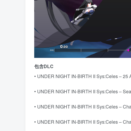
包含DLC
• UNDER NIGHT IN-BIRTH II Sys:Celes – 25 
• UNDER NIGHT IN-BIRTH II Sys:Celes – Se
• UNDER NIGHT IN-BIRTH II Sys:Celes – Char
• UNDER NIGHT IN-BIRTH II Sys:Celes – Char