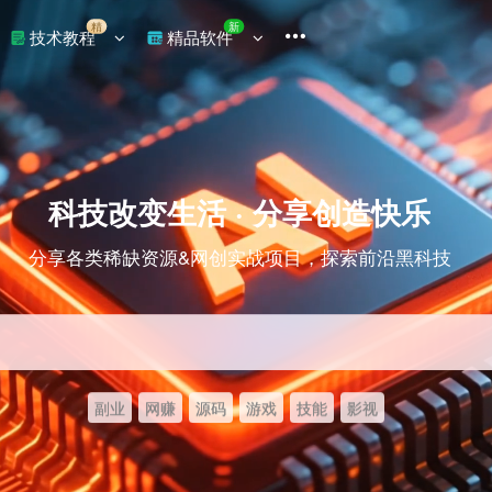
精
新
技术教程
精品软件
科技改变生活 · 分享创造快乐
分享各类稀缺资源&网创实战项目，探索前沿黑科技
副业
网赚
源码
游戏
技能
影视