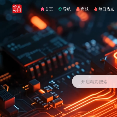
首页
导航
商城
每日热点
开启精彩搜索