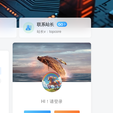
联系站长
GO
站长v：topcore
HI！请登录