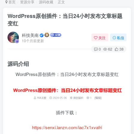
首页
资源分享
源码收藏
正文
WordPress原创插件：当日24小时发布文章标题
变红
Arch Linux
Android 16
科技美南
关注
私信
10个月前更新
0
62
38
源码介绍
WordPress原创插件：当日24小时发布文章标题变红
OS软件
Linux软件
Android软件
插件下载：
https://senxi.lanzn.com/iac7x1xvafri