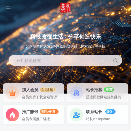
科技改变生活 · 分享创造快乐
分享各类稀缺资源&网创实战项目，探索前沿黑科技
开启精彩搜索
OS教程
SOFT教程
加入会员
站长招募
0.1折起
推荐
会员免费下载全站资源
搭建同款网站挂机赚钱
推广赚钱
联系站长
70%分佣
GO
会员专属推广链接
站长v：topcore
智能
系统教程
软件教程