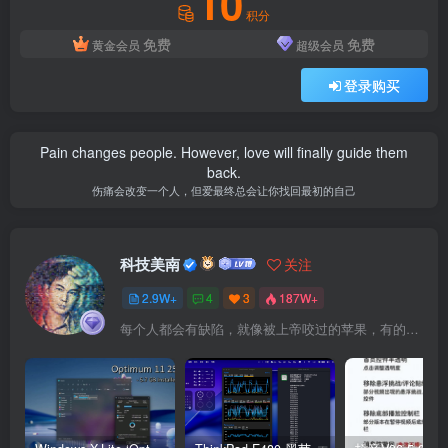
10
上你就可以随意做文章（这是我不加密数据的原因），列
积分
如，据我所知哈，已经有人用这个当短剧发货程序，有的人
免费
免费
黄金会员
超级会员
拿这个改成自个的来炫耀满足个人情绪，有人拿这个进行二
登录购买
改创新设计出来的UI也很好看吸引人消费，还有人拿这个当
做一个知识付费自动发货工具等等，这些都是换一个思维换
Pain changes people. However, love will finally guide them
一个角度就可以成就的，所以啊有时候并不是环境能不能成
back.
就人，而是人能不能改变环境…
伤痛会改变一个人，但爱最终总会让你找回最初的自己
此处内容已隐藏，请付费后查看
科技美南
关注
2.9W+
4
3
187W+
每个人都会有缺陷，就像被上帝咬过的苹果，有的人缺陷比较大，正是因为上帝特别喜欢他的芬芳