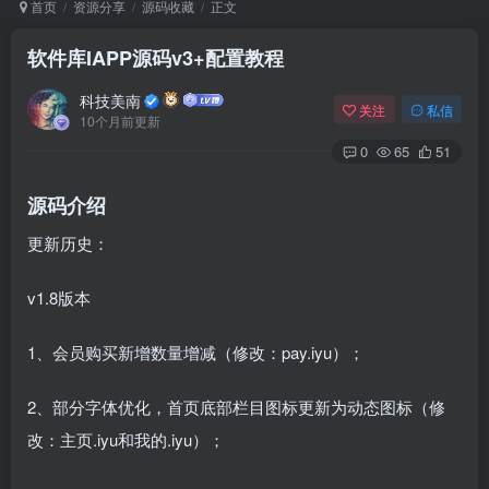
首页
资源分享
源码收藏
正文
软件库IAPP源码v3+配置教程
Arch Linux
Android 16
科技美南
关注
私信
10个月前更新
0
65
51
源码介绍
更新历史：
OS软件
Linux软件
Android软件
v1.8版本
1、会员购买新增数量增减（修改：pay.iyu）；
2、部分字体优化，首页底部栏目图标更新为动态图标（修
改：主页.iyu和我的.iyu）；