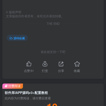
但毕竟没什么成本嘛，投资小回报率高。
©
版权声明
文章版权归作者所有，未经允许请勿转载。
同时也一部分人通过贩卖源码赚钱，有人通过软件流量赚点
THE END
广告费（这款软件库源码已经支持广告接入），有人还做一
条龙服务：“不仅赚贩卖源码的钱，还赚配置软件的钱，若自
源码收藏
己有支付接口的还能赚个手续费钱等等各式各样的赚钱方
式。”有人遇到贩卖这款源码的还特意还跟我投诉，我只能说
喜欢就支持一下吧
谁有能力谁赚钱，我个人并不反对也不反感这种。
总之，赚钱方式千千万但有钱途的往往是那些有思维的人
点赞
51
打赏
分享
收藏
赚，当你还在纠结程序的好坏，后台不在你手上会不会跑
路，软件UI不好看这些问题的时候人家赚钱的已经红包入账
付费阅读
了（也许你真不在意这些）。另外，有时候也可以换一种思
软件库IAPP源码v3+配置教程
维：或许软件库其实也可以不仅仅是软件库，还可以是一个
此内容为付费阅读，请付费后查看
会员制，付费制的自动发货渠道（工具），前端源码在你手