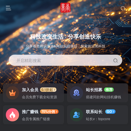
科技改变生活 · 分享创造快乐
分享各类稀缺资源&网创实战项目，探索前沿黑科技
开启精彩搜索
OS教程
SOFT教程
加入会员
站长招募
0.1折起
推荐
会员免费下载全站资源
搭建同款网站挂机赚钱
推广赚钱
联系站长
70%分佣
GO
会员专属推广链接
站长v：topcore
智能
系统教程
软件教程