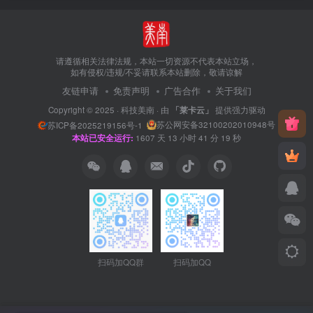
请遵循相关法律法规，本站一切资源不代表本站立场，
如有侵权/违规/不妥请联系本站删除，敬请谅解
友链申请
免责声明
广告合作
关于我们
Copyright © 2025 ·
科技美南
· 由
「莱卡云」
提供强力驱动
苏公网安备32100202010948号
苏ICP备2025219156号-1
本站已安全运行:
1607
天
13
小时
41
分
20
秒
扫码加QQ群
扫码加QQ