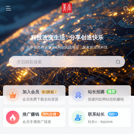
科技改变生活 · 分享创造快乐
分享各类稀缺资源&网创实战项目，探索前沿黑科技
开启精彩搜索
OS教程
SOFT教程
加入会员
站长招募
0.1折起
推荐
会员免费下载全站资源
搭建同款网站挂机赚钱
推广赚钱
联系站长
70%分佣
GO
会员专属推广链接
站长v：topcore
智能
系统教程
软件教程