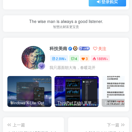
登录购买
The wise man is always a good listener.
智慧比财富更宝贵
科技美南
关注
2.9W+
4
3
188W+
我只愿面朝大海，春暖花开
Windows X-Lite ‘Optimum 11’ 25H2 Pro v2
ThinkPad E480 黑苹果完美Tahoe的EFI分享（2026.03.01更新）
抖音V36.5.0 
上一篇
下一篇