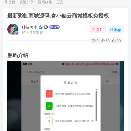
首页
资源分享
源码收藏
正文
最新彩虹商城源码,含小储云商城模板免授权
Arch Linux
Android 16
科技美南
关注
私信
10个月前更新
0
63
29
源码介绍
OS软件
Linux软件
Android软件