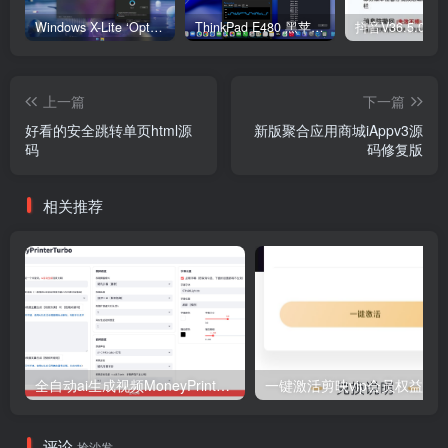
Windows X-Lite ‘Optimum 11’ 25H2 Pro v2
ThinkPad E480 黑苹果完美Tahoe的EFI分享（2026.03.01更新）
抖音V36.5.0 
上一篇
下一篇
好看的安全跳转单页html源
新版聚合应用商城iAppv3源
码
码修复版
相关推荐
全自动ai生成视频MoneyPrinterTurbo源码
一键激活剪映vip会员权益-老
评论
抢沙发