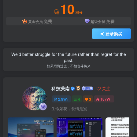
10
积分
免费
免费
黄金会员
超级会员
登录购买
We’d better struggle for the future rather than regret for the
past.
如果后悔过去，不如奋斗将来
科技美南
关注
2.9W+
4
3
187W+
生命如花，爱情是蜜