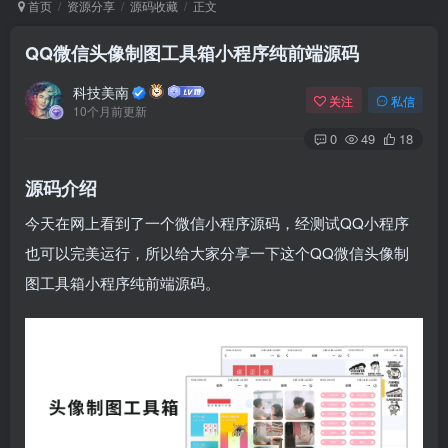
首页
资源分享
源码收藏
正文
QQ微信头像制图工具箱小程序纯前端源码
Arch Linux
Android 16
科技美南
关注
私信
10个月前更新
0
49
18
源码介绍
今天在网上看到了一个微信小程序源码，经测试QQ小程序
也可以完美运行，所以给大家分享一下这个QQ微信头像制
OS软件
Linux软件
Android软件
图工具箱小程序纯前端源码。