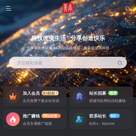
科技改变生活 · 分享创造快乐
分享各类稀缺资源&网创实战项目，探索前沿黑科技
开启精彩搜索
OS教程
SOFT教程
加入会员
站长招募
0.1折起
推荐
会员免费下载全站资源
搭建同款网站挂机赚钱
推广赚钱
联系站长
70%分佣
GO
会员专属推广链接
站长v：topcore
智能
系统教程
软件教程