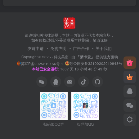
请遵循相关法律法规，本站一切资源不代表本站立场，
如有侵权/违规/不妥请联系本站删除，敬请谅解
友链申请
免责声明
广告合作
关于我们
Copyright © 2025 ·
科技美南
· 由
「莱卡云」
提供强力驱动
苏公网安备32100202010948号
苏ICP备2025219156号-1
本站已安全运行:
1607
天
16
小时
48
分
50
秒
扫码加QQ群
扫码加QQ