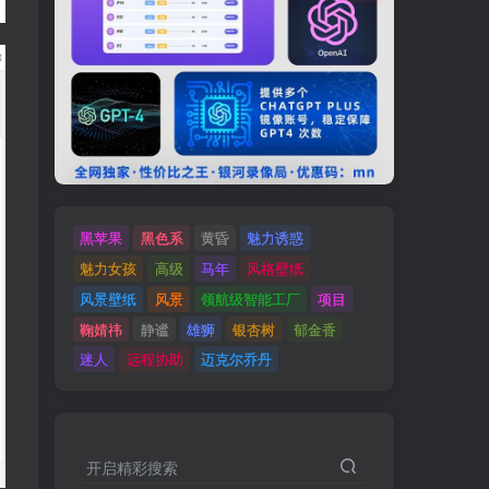
黑苹果
黑色系
黄昏
魅力诱惑
魅力女孩
高级
马年
风格壁纸
风景壁纸
风景
领航级智能工厂
项目
鞠婧祎
静谧
雄狮
银杏树
郁金香
迷人
远程协助
迈克尔乔丹
开启精彩搜索