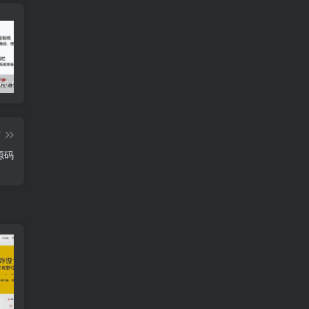
5.0 内置模块
Grabcube(多功能AI音视频下载及编辑工具)
去除各大网盘限制，轻松使用Curl或下载工具加速下载
篇
源码