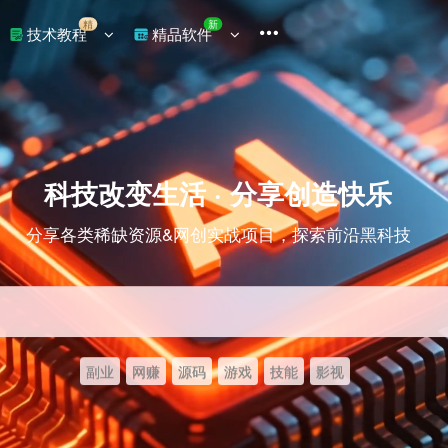
精
新
技术教程
精品软件
科技改变生活 · 分享创造快乐
分享各类稀缺资源&网创实战项目，探索前沿黑科技
副业
网赚
源码
游戏
技能
影视