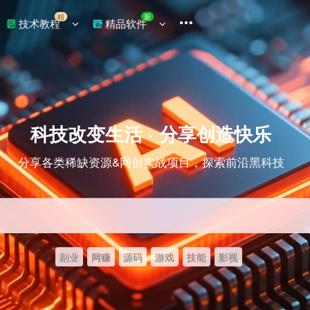
精
新
技术教程
精品软件
科技改变生活 · 分享创造快乐
分享各类稀缺资源&网创实战项目，探索前沿黑科技
副业
网赚
源码
游戏
技能
影视