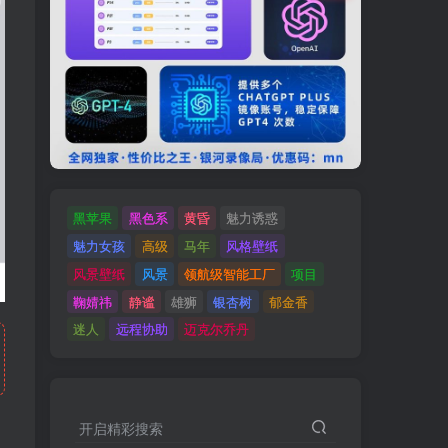
黑苹果
黑色系
黄昏
魅力诱惑
魅力女孩
高级
马年
风格壁纸
风景壁纸
风景
领航级智能工厂
项目
鞠婧祎
静谧
雄狮
银杏树
郁金香
迷人
远程协助
迈克尔乔丹
开启精彩搜索