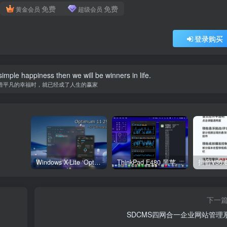
免费
免费
黄金会员
超级会员
登录购买
imple happiness then we will be winners in life.
惜平凡的幸福时，就已经成了人生的赢家
Windows X-Lite ‘Optimum 11’ 25H2 Pro v2
ThinkPad E480 黑苹果完美Tahoe的EFI分享（2026.03.01更新）
抖音V36.
下一
SDCMS四网合一企业网站管理