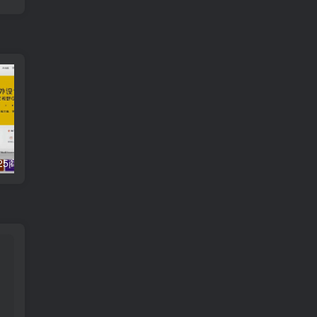
WordPress 2025商城付费主题 Modown 9.1 最新免授权开心版
qrframe(开源在线二维码生成器网站源码)