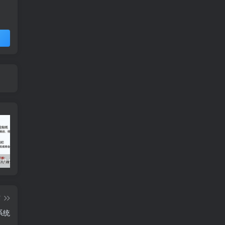
5.0 内置模块
Grabcube(多功能AI音视频下载及编辑工具)
去除各大网盘限制，轻松使用Curl或下载工具加速下载
篇
系统