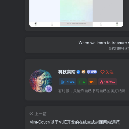
When we learn to treasure s
当我们懂得珍
科技美南
关注
2.9W+
4
3
187W+
有时候，只能靠自己书写自己的美好结局
上一篇
Mini-Cover(基于VUE开发的在线生成封面网站源码)