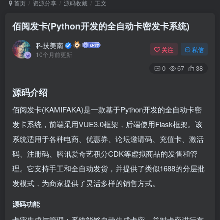
首页
资源分享
源码收藏
正文
佰阅发卡(Python开发的全自动卡密发卡系统)
Arch Linux
Android 16
科技美南
关注
私信
10个月前更新
0
67
38
源码介绍
佰阅发卡(KAMIFAKA)是一款基于Python开发的全自动卡密
发卡系统，前端采用VUE3.0框架，后端使用Flask框架。该
OS软件
Linux软件
Android软件
系统适用于各种电商、优惠券、论坛邀请码、充值卡、激活
码、注册码、腾讯爱奇艺积分CDK等虚拟商品的发售和管
理。它支持手工和全自动发货，并提供了类似1688的分层批
发模式，为商家提供了灵活多样的销售方式。
源码功能
卡密生成与管理：系统能够自动生成卡密，并对卡密进行有