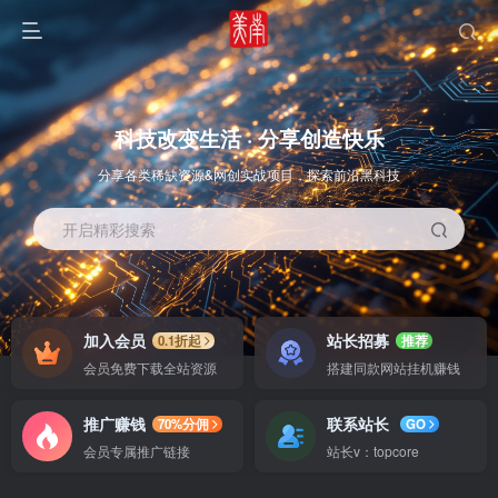
科技改变生活 · 分享创造快乐
分享各类稀缺资源&网创实战项目，探索前沿黑科技
开启精彩搜索
OS教程
SOFT教程
加入会员
站长招募
0.1折起
推荐
会员免费下载全站资源
搭建同款网站挂机赚钱
推广赚钱
联系站长
70%分佣
GO
会员专属推广链接
站长v：topcore
智能
系统教程
软件教程