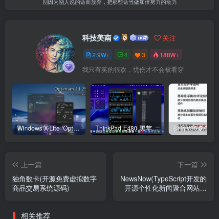
别因为别人说的话而放弃，把那些话当做加倍努力的动力
科技美南
关注
2.9W+
4
3
188W+
我只有笑的很欢，忧伤才不会被看穿
Windows X-Lite ‘Optimum 11’ 25H2 Pro v2
ThinkPad E480 黑苹果完美Tahoe的EFI分享（2026.03.01更新）
抖音V36.5.0 
上一篇
下一篇
独角数卡(开源免费虚拟数字
NewsNow(TypeScript开发的
商品交易系统源码)
开源个性化新闻聚合网站源
码)
相关推荐