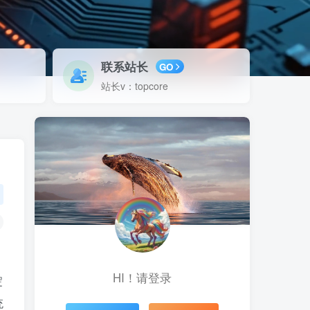
联系站长
GO
站长v：topcore
HI！请登录
淀
统