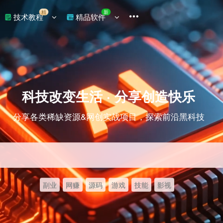
精
新
技术教程
精品软件
科技改变生活 · 分享创造快乐
分享各类稀缺资源&网创实战项目，探索前沿黑科技
副业
网赚
源码
游戏
技能
影视