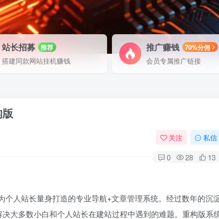
站长招募
推广赚钱
推荐
70%分佣
搭建同款网站挂机赚钱
会员专属推广链接
构版
关注
私信
0
28
13
款专为个人站长量身打造的专业导航+文章管理系统。经过数年的沉
解决大多数小白和个人站长在建站过程中遇到的难题。重构版系