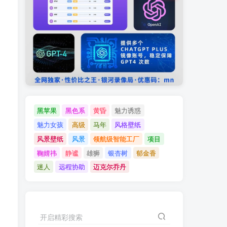
黑苹果
黑色系
黄昏
魅力诱惑
魅力女孩
高级
马年
风格壁纸
风景壁纸
风景
领航级智能工厂
项目
鞠婧祎
静谧
雄狮
银杏树
郁金香
迷人
远程协助
迈克尔乔丹
开启精彩搜索