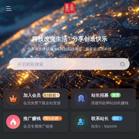
科技改变生活 · 分享创造快乐
分享各类稀缺资源&网创实战项目，探索前沿黑科技
开启精彩搜索
OS教程
SOFT教程
加入会员
站长招募
0.1折起
推荐
会员免费下载全站资源
搭建同款网站挂机赚钱
推广赚钱
联系站长
70%分佣
GO
会员专属推广链接
站长v：topcore
智能
系统教程
软件教程