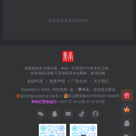
请登录后查看评论内容
请遵循相关法律法规，本站一切资源不代表本站立场，
如有侵权/违规/不妥请联系本站删除，敬请谅解
友链申请
免责声明
广告合作
关于我们
Copyright © 2025 ·
科技美南
· 由
「莱卡云」
提供强力驱动
苏公网安备32100202010948号
苏ICP备2025219156号-1
本站已安全运行:
1607
天
16
小时
27
分
34
秒