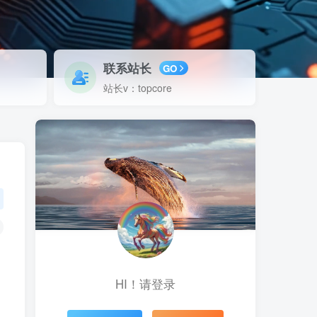
联系站长
GO
站长v：topcore
HI！请登录