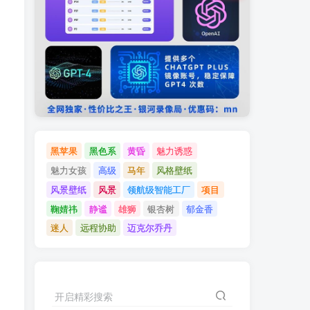
黑苹果
黑色系
黄昏
魅力诱惑
魅力女孩
高级
马年
风格壁纸
风景壁纸
风景
领航级智能工厂
项目
鞠婧祎
静谧
雄狮
银杏树
郁金香
迷人
远程协助
迈克尔乔丹
开启精彩搜索