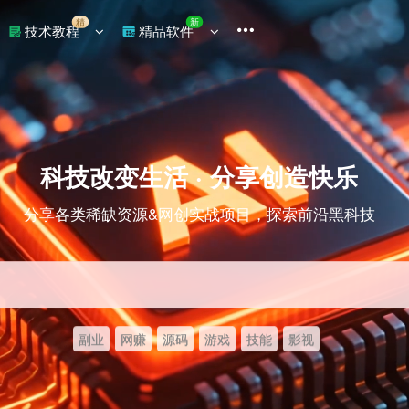
精
新
技术教程
精品软件
科技改变生活 · 分享创造快乐
分享各类稀缺资源&网创实战项目，探索前沿黑科技
副业
网赚
源码
游戏
技能
影视