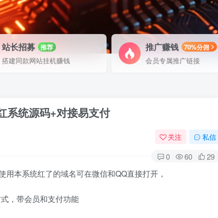
站长招募
推广赚钱
推荐
70%分佣
搭建同款网站挂机赚钱
会员专属推广链接
防红系统源码+对接易支付
关注
私信
0
60
29
，使用本系统红了的域名可在微信和QQ直接打开，
方式，带会员和支付功能