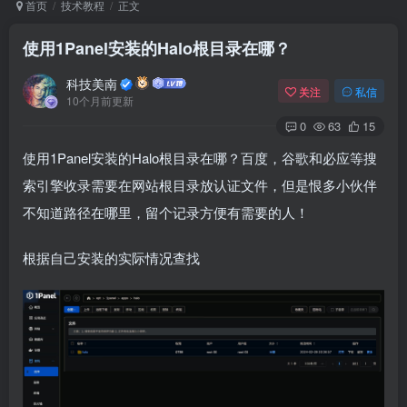
首页
技术教程
正文
使用1Panel安装的Halo根目录在哪？
Arch Linux
Android 16
科技美南
关注
私信
10个月前更新
0
63
15
使用1Panel安装的Halo根目录在哪？百度，谷歌和必应等搜
索引擎收录需要在网站根目录放认证文件，但是恨多小伙伴
不知道路径在哪里，留个记录方便有需要的人！
OS软件
Linux软件
Android软件
根据自己安装的实际情况查找