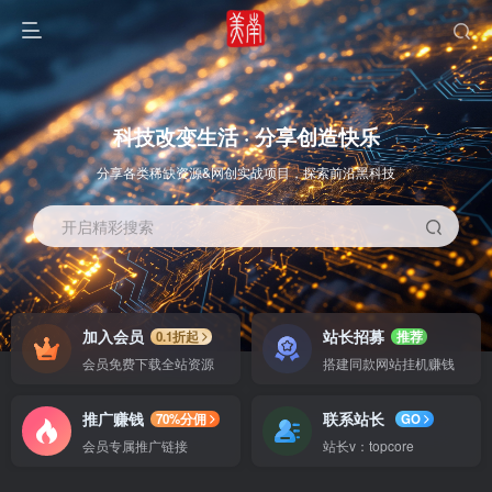
科技改变生活 · 分享创造快乐
分享各类稀缺资源&网创实战项目，探索前沿黑科技
开启精彩搜索
OS教程
SOFT教程
加入会员
站长招募
0.1折起
推荐
会员免费下载全站资源
搭建同款网站挂机赚钱
推广赚钱
联系站长
70%分佣
GO
会员专属推广链接
站长v：topcore
智能
系统教程
软件教程