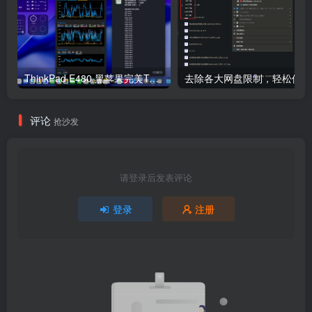
ThinkPad E480 黑苹果完美Tahoe的EFI分享（2026.03.01更新）
去
评论
抢沙发
请登录后发表评论
登录
注册