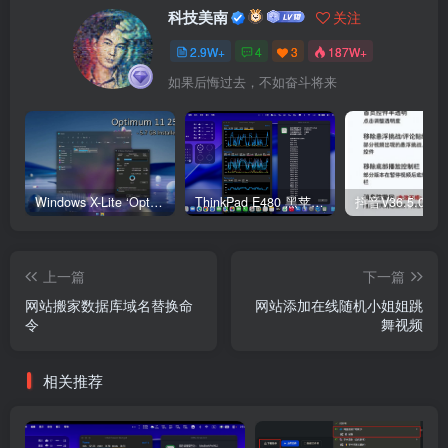
科技美南
关注
2.9W+
4
3
187W+
如果后悔过去，不如奋斗将来
Windows X-Lite ‘Optimum 11’ 25H2 Pro v2
ThinkPad E480 黑苹果完美Tahoe的EFI分享（2026.03.01更新）
抖音V36.5.0 
上一篇
下一篇
网站搬家数据库域名替换命
网站添加在线随机小姐姐跳
令
舞视频
相关推荐