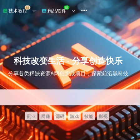
精
新
技术教程
精品软件
科技改变生活 · 分享创造快乐
分享各类稀缺资源&网创实战项目，探索前沿黑科技
副业
网赚
源码
游戏
技能
影视