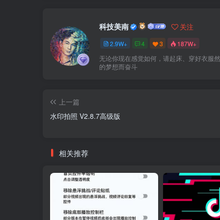
科技美南
关注
2.9W+
4
3
187W+
无论你现在感觉如何，请起床、穿好衣服
的梦想而奋斗
上一篇
水印拍照 V2.8.7高级版
相关推荐