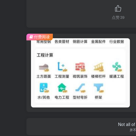
点赞
39
付费阅读
Not all o
并