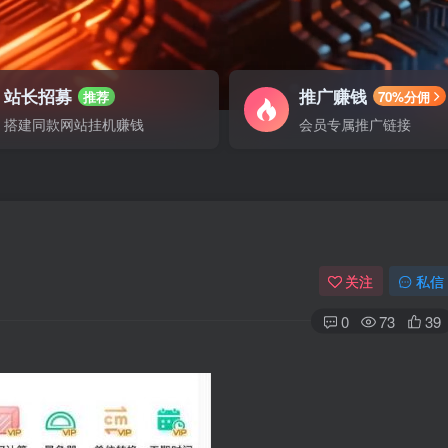
站长招募
推广赚钱
推荐
70%分佣
搭建同款网站挂机赚钱
会员专属推广链接
关注
私信
0
73
39