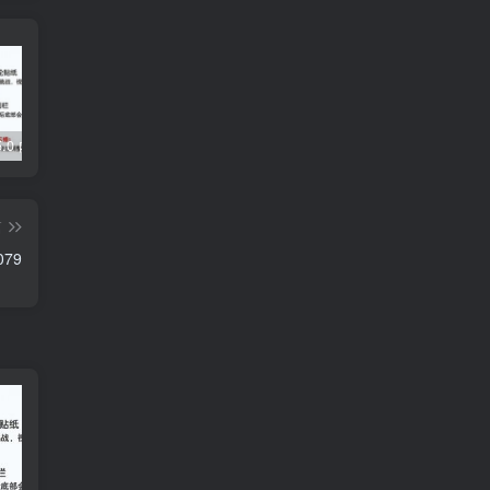
5.0 内置模块
Grabcube(多功能AI音视频下载及编辑工具)
去除各大网盘限制，轻松使用Curl或下载工具加速下载
篇
079