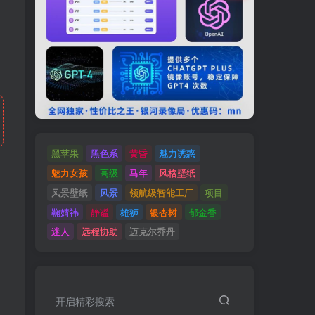
黑苹果
黑色系
黄昏
魅力诱惑
魅力女孩
高级
马年
风格壁纸
风景壁纸
风景
领航级智能工厂
项目
鞠婧祎
静谧
雄狮
银杏树
郁金香
迷人
远程协助
迈克尔乔丹
开启精彩搜索