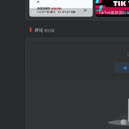
抖音V36.5.0 内置模块
评论
抢沙发