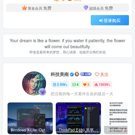
免费
免费
黄金会员
超级会员
登录购买
Your dream is like a flower. if you water it patiently, the flower
will come out beautifully.
即使是最简单的梦想，用心浇灌，也能开出绚烂的花
科技美南
关注
2.9W+
4
3
186W+
把活着的每一天看作生命的最后一天
Windows X-Lite ‘Optimum 11’ 25H2 Pro v2
ThinkPad E480 黑苹果完美Tahoe的EFI分享（2026.03.01更新）
抖音V36.5.0 