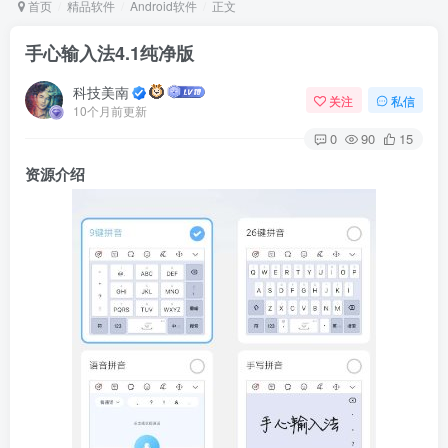
首页
精品软件
Android软件
正文
手心输入法4.1纯净版
Arch Linux
Android 16
科技美南
关注
私信
10个月前更新
0
90
15
资源介绍
OS软件
Linux软件
Android软件