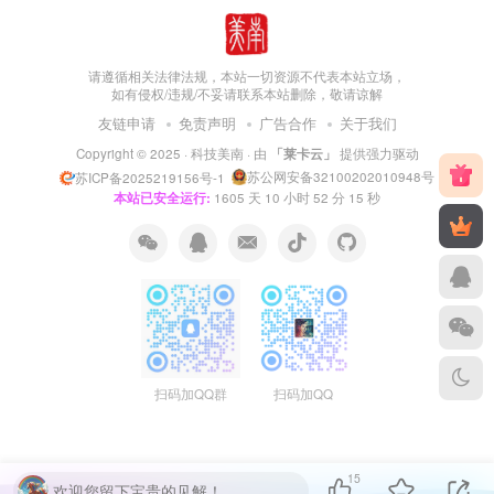
请遵循相关法律法规，本站一切资源不代表本站立场，
如有侵权/违规/不妥请联系本站删除，敬请谅解
友链申请
免责声明
广告合作
关于我们
Copyright © 2025 ·
科技美南
· 由
「莱卡云」
提供强力驱动
苏公网安备32100202010948号
苏ICP备2025219156号-1
本站已安全运行:
1605
天
10
小时
52
分
16
秒
扫码加QQ群
扫码加QQ
15
欢迎您留下宝贵的见解！