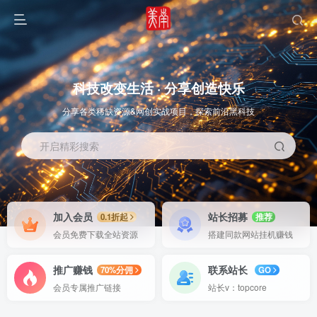
科技改变生活 · 分享创造快乐
分享各类稀缺资源&网创实战项目，探索前沿黑科技
开启精彩搜索
OS教程
SOFT教程
加入会员
站长招募
0.1折起
推荐
会员免费下载全站资源
搭建同款网站挂机赚钱
推广赚钱
联系站长
70%分佣
GO
会员专属推广链接
站长v：topcore
智能
系统教程
软件教程