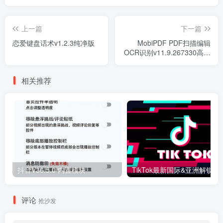
上一篇
下一篇
恋爱键盘话术v1.2.3纯净版
MobiPDF PDF扫描编辑
OCR识别v11.9.267330高级
版
相关推荐
抖音V36.5.0 内置模块
评论
抢沙发