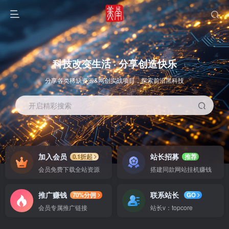
科技改变生活 · 分享创造快乐
分享各类稀缺资源&网创实战项目，探索前沿黑科技
开启精彩搜索
OS教程
SOFT教程
加入会员
站长招募
0.1折起
推荐
会员免费下载全站资源
搭建同款网站挂机赚钱
推广赚钱
联系站长
70%分佣
GO
会员专属推广链接
站长v：topcore
智能
系统教程
软件教程