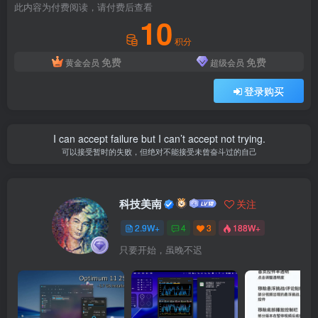
此内容为付费阅读，请付费后查看
10
积分
免费
免费
黄金会员
超级会员
登录购买
I can accept failure but I can’t accept not trying.
可以接受暂时的失败，但绝对不能接受未曾奋斗过的自己
科技美南
关注
2.9W+
4
3
188W+
只要开始，虽晚不迟