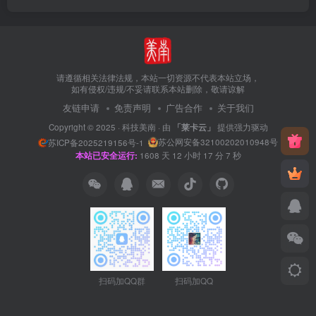
请遵循相关法律法规，本站一切资源不代表本站立场，
如有侵权/违规/不妥请联系本站删除，敬请谅解
友链申请
免责声明
广告合作
关于我们
Copyright © 2025 ·
科技美南
· 由
「莱卡云」
提供强力驱动
苏公网安备32100202010948号
苏ICP备2025219156号-1
本站已安全运行:
1608
天
12
小时
17
分
8
秒
扫码加QQ群
扫码加QQ