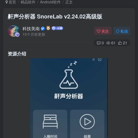
首页
精品软件
Android软件
正文
鼾声分析器 SnoreLab v2.24.02高级版
Arch Linux
Android 16
科技美南
关注
私信
10个月前更新
0
61
21
资源介绍
OS软件
Linux软件
Android软件