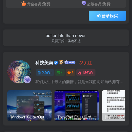
免费
免费
黄金会员
超级会员
登录购买
better late than never.
只要开始，虽晚不迟
科技美南
关注
2.9W+
4
3
186W+
我们人生中最大的懒惰，就是当我们明知自己拥有作出选择的能力，却不去主动改变而是放任它的生活态度
Windows X-Lite ‘Optimum 11’ 25H2 Pro v2
ThinkPad E480 黑苹果完美Tahoe的EFI分享（2026.03.01更新）
抖音V36.5.0 