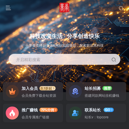
科技改变生活 · 分享创造快乐
分享各类稀缺资源&网创实战项目，探索前沿黑科技
开启精彩搜索
OS教程
SOFT教程
加入会员
站长招募
0.1折起
推荐
会员免费下载全站资源
搭建同款网站挂机赚钱
推广赚钱
联系站长
70%分佣
GO
会员专属推广链接
站长v：topcore
智能
系统教程
软件教程