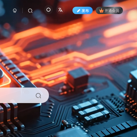
发布
开通会员