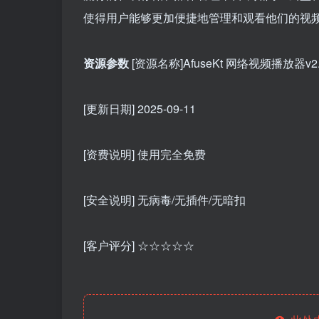
使得用户能够更加便捷地管理和观看他们的视频
资源参数
[资源名称]AfuseKt 网络视频播放器v2.
[更新日期] 2025-09-11
[资费说明] 使用完全免费
[安全说明] 无病毒/无插件/无暗扣
[客户评分] ☆☆☆☆☆