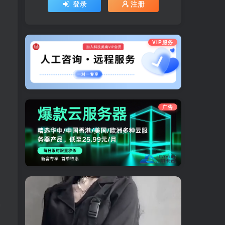
登录
注册
VIP服务
广告
种