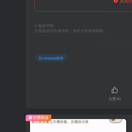
此处
©
版权声明
文章版权归作者所有，未经允许请勿转载。
Android软件
点赞
43
付费阅读