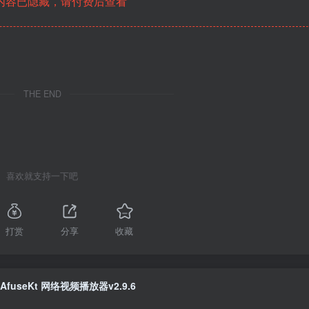
内容已隐藏，请付费后查看
THE END
喜欢就支持一下吧
打赏
分享
收藏
AfuseKt 网络视频播放器v2.9.6