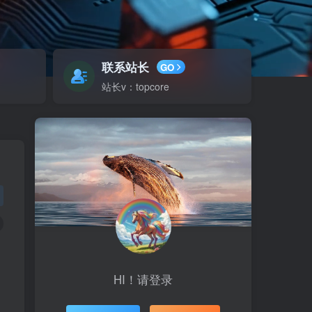
联系站长
GO
站长v：topcore
HI！请登录