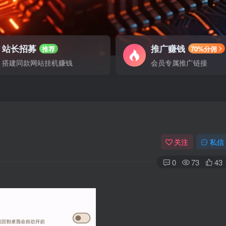
站长招募
推广赚钱
推荐
70%分佣
搭建同款网站挂机赚钱
会员专属推广链接
关注
私信
0
73
43