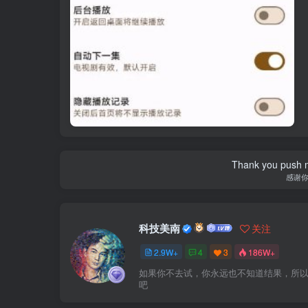
Thank you push me
感谢
科技美南
关注
2.9W+
4
3
186W+
如果你不去试，你永远也不知道结果，所
吧