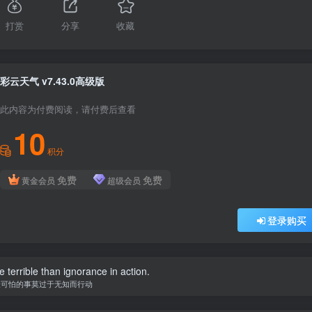
打赏
分享
收藏
彩云天气 v7.43.0高级版
此内容为付费阅读，请付费后查看
10
积分
免费
免费
黄金会员
超级会员
登录购买
 terrible than ignorance in action.
最可怕的事莫过于无知而行动