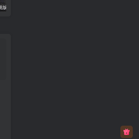
安卓大吉TV电视版下载2026最新v1.5.20清爽版
豆包AI无水印图批量下载V1.1.0