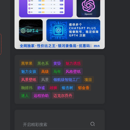
黑苹果
黑色系
黄昏
魅力诱惑
魅力女孩
高级
马年
风格壁纸
风景壁纸
风景
领航级智能工厂
项目
鞠婧祎
静谧
雄狮
银杏树
郁金香
迷人
远程协助
迈克尔乔丹
开启精彩搜索