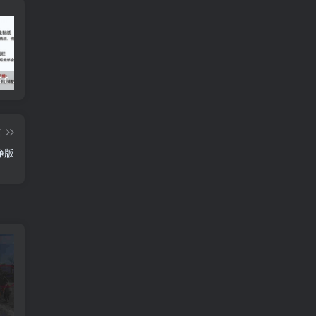
5.0 内置模块
Grabcube(多功能AI音视频下载及编辑工具)
去除各大网盘限制，轻松使用Curl或下载工具加速下载
篇
纯净版