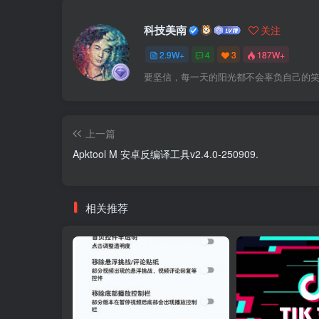
科技美南
关注
2.9W+
4
3
187W+
要坚信，每一天的阳光都不会辜负自己的
上一篇
Apktool M 安卓反编译工具v2.4.0-250909.
相关推荐