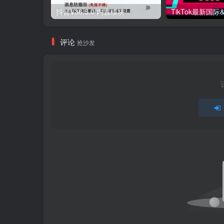
抖音V36.5.0 内置模块
评论
抢沙发