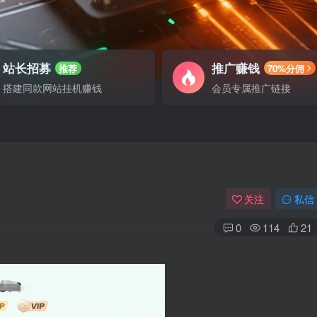
站长招募
推广赚钱
推荐
70%分佣
搭建同款网站挂机赚钱
会员专属推广链接
关注
私信
0
114
21