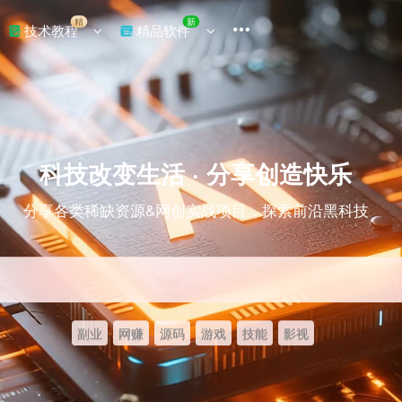
精
新
技术教程
精品软件
科技改变生活 · 分享创造快乐
分享各类稀缺资源&网创实战项目，探索前沿黑科技
副业
网赚
源码
游戏
技能
影视