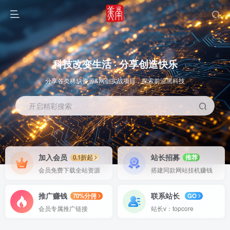
科技改变生活 · 分享创造快乐
分享各类稀缺资源&网创实战项目，探索前沿黑科技
开启精彩搜索
OS教程
SOFT教程
加入会员
站长招募
0.1折起
推荐
会员免费下载全站资源
搭建同款网站挂机赚钱
推广赚钱
联系站长
70%分佣
GO
会员专属推广链接
站长v：topcore
智能
系统教程
软件教程