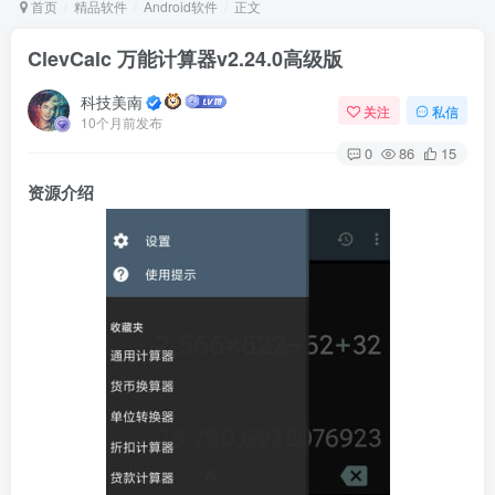
首页
精品软件
Android软件
正文
ClevCalc 万能计算器v2.24.0高级版
Arch Linux
Android 16
科技美南
关注
私信
10个月前发布
0
86
15
资源介绍
OS软件
Linux软件
Android软件