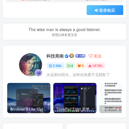
登录购买
The wise man is always a good listener.
智慧比财富更宝贵
科技美南
关注
2.9W+
4
3
187W+
永远面向阳光，这样你就看不见阴影了
Windows X-Lite ‘Optimum 11’ 25H2 Pro v2
ThinkPad E480 黑苹果完美Tahoe的EFI分享（2026.03.01更新）
抖音V36.5.0 